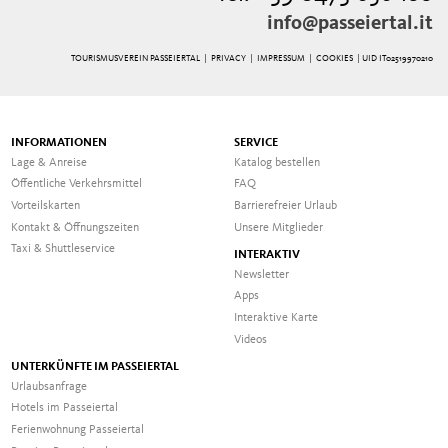
info@passeiertal.it
TOURISMUSVEREIN PASSEIERTAL |
PRIVACY
|
IMPRESSUM
|
COOKIES
| UID IT02519970210
INFORMATIONEN
SERVICE
Lage & Anreise
Katalog bestellen
Öffentliche Verkehrsmittel
FAQ
Vorteilskarten
Barrierefreier Urlaub
Kontakt & Öffnungszeiten
Unsere Mitglieder
Taxi & Shuttleservice
INTERAKTIV
Newsletter
Apps
Interaktive Karte
Videos
UNTERKÜNFTE IM PASSEIERTAL
Urlaubsanfrage
Hotels im Passeiertal
Ferienwohnung Passeiertal