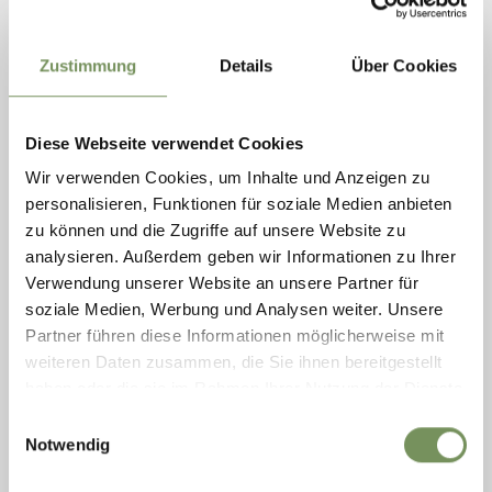
Zustimmung
Details
Über Cookies
Diese Webseite verwendet Cookies
Wir verwenden Cookies, um Inhalte und Anzeigen zu
personalisieren, Funktionen für soziale Medien anbieten
zu können und die Zugriffe auf unsere Website zu
analysieren. Außerdem geben wir Informationen zu Ihrer
Verwendung unserer Website an unsere Partner für
soziale Medien, Werbung und Analysen weiter. Unsere
MOOS IN PASSEIER
Partner führen diese Informationen möglicherweise mit
OBERGLANEGG ALM
weiteren Daten zusammen, die Sie ihnen bereitgestellt
haben oder die sie im Rahmen Ihrer Nutzung der Dienste
geschlossen
gesammelt haben.
Freitag
Auf Karte anzeigen
08:00 - 18:00
Einwilligungsauswahl
T
+43 699 10174786
Samstag
08:00 - 18:00
Notwendig
Sonntag
08:00 - 18:00
MEHR LESEN
Montag
08:00 - 18:00