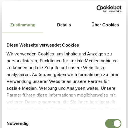
Raiffeisenplatz im Dorfzentrum von St. Leonhard
Öffentliche Verkehrsmittel
Zustimmung
Details
Über Cookies
Entscheide dich für eine umweltfreundlichere Anreise und
nutze unsere öffentlichen Verkehrsmittel:
Diese Webseite verwendet Cookies
• Buslinie 240 von Meran Richtung St.
Leonhard/Moos/Pfelders.
Wir verwenden Cookies, um Inhalte und Anzeigen zu
personalisieren, Funktionen für soziale Medien anbieten
• Buslinie 240 von Pfelders/Moos Richtung St.
zu können und die Zugriffe auf unsere Website zu
Leonhard/Meran.
analysieren. Außerdem geben wir Informationen zu Ihrer
• Buslinie 239 vom Jaufenpass/von Walten Richtung St.
Verwendung unserer Website an unsere Partner für
Leonhard.
soziale Medien, Werbung und Analysen weiter. Unsere
Haltestelle "St. Leonhard, Busbahnhof"
Partner führen diese Informationen möglicherweise mit
weiteren Daten zusammen, die Sie ihnen bereitgestellt
Die Fahrpläne findest du auf www.suedtirolmobil.info oder
haben oder die sie im Rahmen Ihrer Nutzung der Dienste
auf der Passeiertal App!
gesammelt haben.
Einwilligungsauswahl
Notwendig
Tipp des Autors