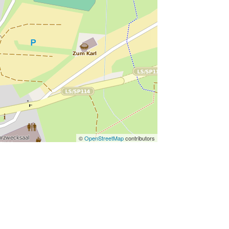
©
OpenStreetMap
contributors