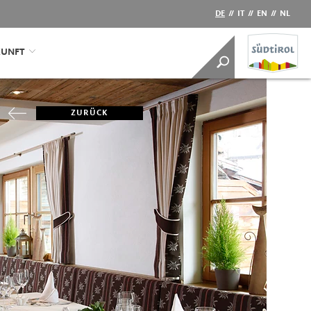
DE
//
IT
//
EN
//
NL
KUNFT
ZURÜCK