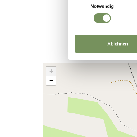
Notwendig
Ablehnen
+
−