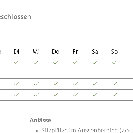
eschlossen
o
Di
Mi
Do
Fr
Sa
So
Anlässe
Sitzplätze im Aussenbereich (40