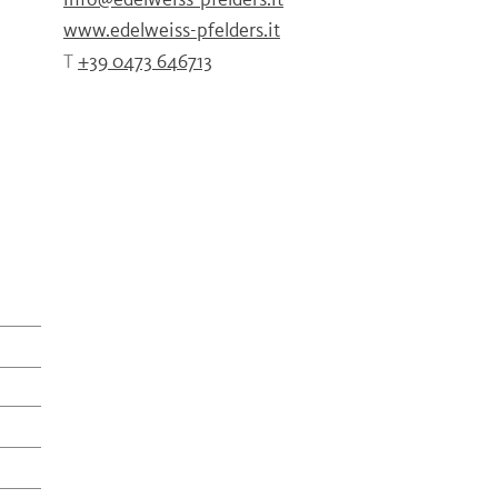
info@edelweiss-pfelders.it
www.edelweiss-pfelders.it
T
+39 0473 646713