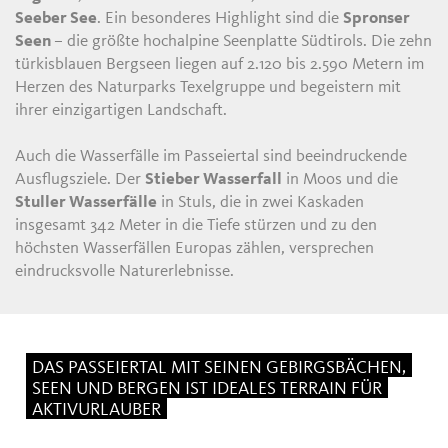
Seeber See
. Ein besonderes Highlight sind die
Spronser
Seen
– die größte hochalpine Seenplatte Südtirols. Die zehn
türkisblauen Bergseen liegen auf 2.120 bis 2.590 Metern im
Herzen des Naturparks Texelgruppe und begeistern mit
ihrer einzigartigen Landschaft.
Auch die Wasserfälle im Passeiertal sind beeindruckende
Ausflugsziele. Der
Stieber Wasserfall
in Moos und die
Stuller Wasserfälle
in Stuls, die in zwei Kaskaden
insgesamt 342 Meter in die Tiefe stürzen und zu den
höchsten Wasserfällen Europas zählen, versprechen
eindrucksvolle Naturerlebnisse.
DAS PASSEIERTAL MIT SEINEN GEBIRGSBÄCHEN,
SEEN UND BERGEN IST IDEALES TERRAIN FÜR
AKTIVURLAUBER