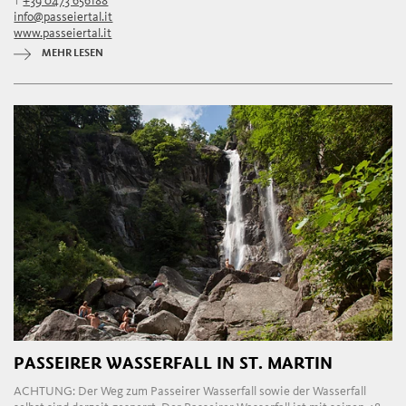
T
+39 0473 656188
info@passeiertal.it
www.passeiertal.it
MEHR LESEN
PASSEIRER WASSERFALL IN ST. MARTIN
ACHTUNG: Der Weg zum Passeirer Wasserfall sowie der Wasserfall