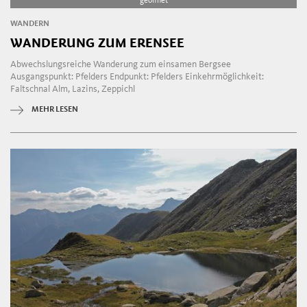
geöffnet
WANDERN
WANDERUNG ZUM ERENSEE
Abwechslungsreiche Wanderung zum einsamen Bergsee
Ausgangspunkt: Pfelders Endpunkt: Pfelders Einkehrmöglichkeit:
Faltschnal Alm, Lazins, Zeppichl
MEHR LESEN