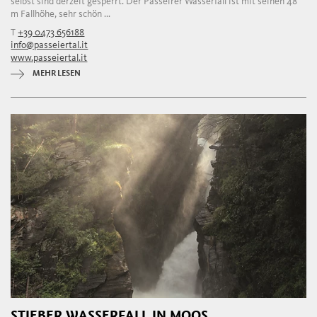
selbst sind derzeit gesperrt. Der Passeirer Wasserfall ist mit seinen 48
m Fallhöhe, sehr schön ...
T
+39 0473 656188
info@passeiertal.it
www.passeiertal.it
MEHR LESEN
STIEBER WASSERFALL IN MOOS