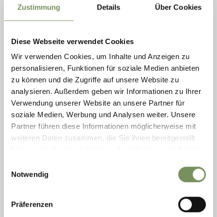
Zustimmung
Details
Über Cookies
geöffnet
Diese Webseite verwendet Cookies
WANDERN
WANDERUNG ZUM SEEBERGSEE
Wir verwenden Cookies, um Inhalte und Anzeigen zu
personalisieren, Funktionen für soziale Medien anbieten
Abwechslungsreiche Almrunde auf dem Jägersteig Der Weg hinunter zur
Wanser Alm führt durch sehr steiles Gelände und ist ziemlich schmal,
zu können und die Zugriffe auf unsere Website zu
jedoch gut ...
analysieren. Außerdem geben wir Informationen zu Ihrer
MEHR LESEN
Verwendung unserer Website an unsere Partner für
soziale Medien, Werbung und Analysen weiter. Unsere
Partner führen diese Informationen möglicherweise mit
weiteren Daten zusammen, die Sie ihnen bereitgestellt
haben oder die sie im Rahmen Ihrer Nutzung der Dienste
gesammelt haben.
Einwilligungsauswahl
Notwendig
Präferenzen