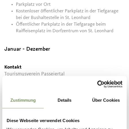
Parkplatz vor Ort
Kostenloser öffentlicher Parkplatz in der Tiefgarage
bei der Bushaltestelle in St. Leonhard
Öffentlicher Parkplatz in der Tiefgarage beim
Raiffeisenplatz im Dorfzentrum von St. Leonhard
Januar - Dezember
Kontakt
Tourismusverein Passeiertal
Passeirer Straße 40
39015
St. Leonhard in Passeier
Zustimmung
Details
Über Cookies
info@passeiertal.it
www.passeiertal.it
T
+39 0473 656188
Diese Webseite verwendet Cookies
Empfohlener Zeitraum