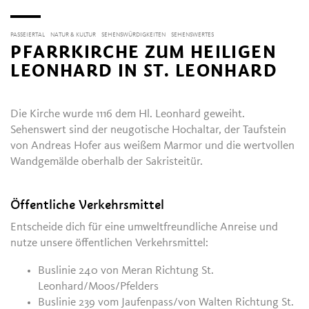
PASSEIERTAL
NATUR & KULTUR
SEHENSWÜRDIGKEITEN
SEHENSWERTES
PFARRKIRCHE ZUM HEILIGEN
LEONHARD IN ST. LEONHARD
Die Kirche wurde 1116 dem Hl. Leonhard geweiht.
Sehenswert sind der neugotische Hochaltar, der Taufstein
von Andreas Hofer aus weißem Marmor und die wertvollen
Wandgemälde oberhalb der Sakristeitür.
Öffentliche Verkehrsmittel
Entscheide dich für eine umweltfreundliche Anreise und
nutze unsere öffentlichen Verkehrsmittel:
Buslinie 240 von Meran Richtung St.
Leonhard/Moos/Pfelders
Buslinie 239 vom Jaufenpass/von Walten Richtung St.