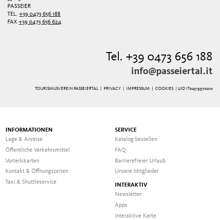
PASSEIER
TEL.
+39 0473 656 188
FAX
+39 0473 656 624
Tel. +39 0473 656 188
info@passeiertal.it
TOURISMUSVEREIN PASSEIERTAL |
PRIVACY
|
IMPRESSUM
|
COOKIES
| UID IT02519970210
INFORMATIONEN
SERVICE
Lage & Anreise
Katalog bestellen
Öffentliche Verkehrsmittel
FAQ
Vorteilskarten
Barrierefreier Urlaub
Kontakt & Öffnungszeiten
Unsere Mitglieder
Taxi & Shuttleservice
INTERAKTIV
Newsletter
Apps
Interaktive Karte