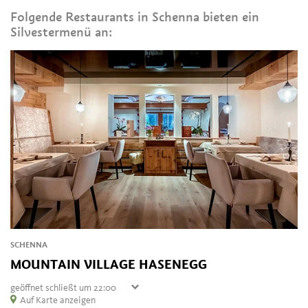
Folgende Restaurants in Schenna bieten ein
Silvestermenü an:
SCHENNA
MOUNTAIN VILLAGE HASENEGG
geöffnet
schließt um 22:00
Freitag
Auf Karte anzeigen
10:00 - 22:00