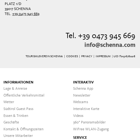
PLATZ 1/D
39017 SCHENNA
TEL.
+39 0473 945 669
Tel. +39 0473 945 669
info@schenna.com
TOURISMUSVEREIN SCHENNA |
COOKIES
|
PRIVACY
|
IMPRESSUM
| UID IT01516780218
INFORMATIONEN
INTERAKTIV
Lage & Anreise
Schenna App
Öffentliche Verkehrsmittel
Newsletter
Wetter
Webcams
Südtirol Guest Pass
Interaktive Karte
Essen & Trinken
Videos
Geschäfte
360° Panoramabilder
Kontakt & Öffnungszeiten
WiFree WLAN-Zugang
Unsere Mitarbeiter
SERVICE