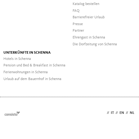
Katalog bestellen
FAQ
Barrierefreier Urlaub
Presse
Partner
Ehrengast in Schenna
Die Dorfzeitung von Schenna
UNTERKÜNFTE IN SCHENNA
Hotels in Schenna
Pension und Bed & Breakfast in Schenna
Ferienwohnungen in Schenna
Urlaub auf dem Bauernhof in Schenna
DE
//
IT
//
EN
//
NL