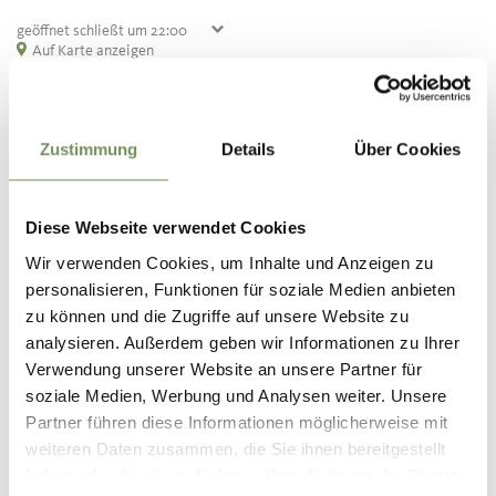
geöffnet
schließt um 22:00
Freitag
Auf Karte anzeigen
07:00 - 22:00
T
+39 0473 943229
Samstag
07:00 - 22:00
info@tannerhof-schenna.com
Sonntag
geschlossen
www.tannerhof-schenna.com
Montag
07:00 - 22:00
Dienstag
07:00 - 22:00
MEHR LESEN
Zustimmung
Details
Über Cookies
Mittwoch
07:00 - 22:00
Donnerstag
07:00 - 22:00
Diese Webseite verwendet Cookies
Wir verwenden Cookies, um Inhalte und Anzeigen zu
personalisieren, Funktionen für soziale Medien anbieten
zu können und die Zugriffe auf unsere Website zu
analysieren. Außerdem geben wir Informationen zu Ihrer
Verwendung unserer Website an unsere Partner für
soziale Medien, Werbung und Analysen weiter. Unsere
Partner führen diese Informationen möglicherweise mit
weiteren Daten zusammen, die Sie ihnen bereitgestellt
haben oder die sie im Rahmen Ihrer Nutzung der Dienste