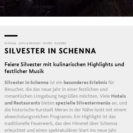
SCHENNA
AKTIV & ERHOLEN
WINTER
SILVESTER
SILVESTER IN SCHENNA
Feiere Silvester mit kulinarischen Highlights und
festlicher Musik
Silvester in Schenna
ist ein
besonderes Erlebnis
für
Besucher, die das neue Jahr in einer festlichen und
romantischen Umgebung begrüßen möchten. Viele
Hotels
und Restaurants
bieten
spezielle Silvestermenüs
an, und
die historische Kurstadt Meran in der Nähe lockt mit einem
abwechslungsreichen Programm. Ein Highlight ist das
traditionelle Feuerwerk, das den Himmel über Schenna
erleuchtet und einen spektakulären Start ins neue Jahr