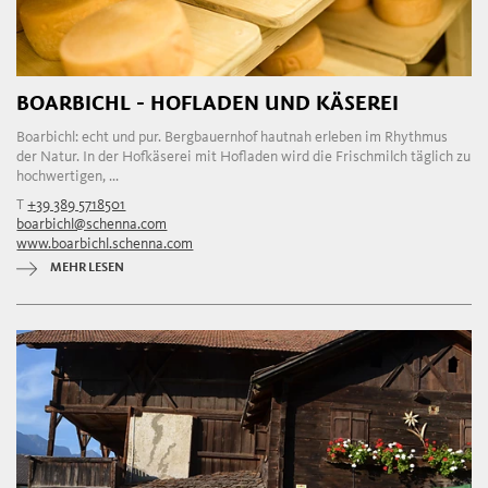
BOARBICHL - HOFLADEN UND KÄSEREI
Boarbichl: echt und pur. Bergbauernhof hautnah erleben im Rhythmus
der Natur. In der Hofkäserei mit Hofladen wird die Frischmilch täglich zu
hochwertigen, ...
T
+39 389 5718501
boarbichl@schenna.com
www.boarbichl.schenna.com
MEHR LESEN