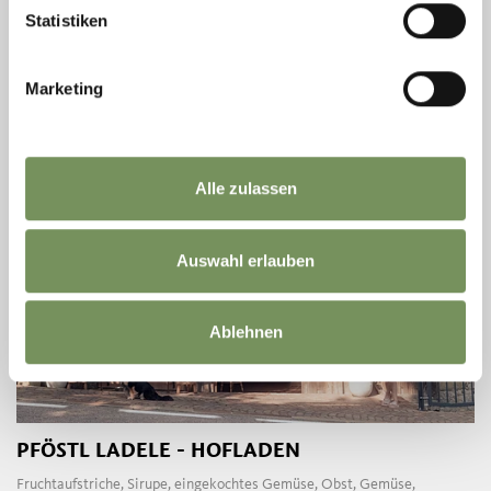
T
+39 0473 945664
Statistiken
info@gusta.it
www.gusta.it
MEHR LESEN
Marketing
Alle zulassen
Auswahl erlauben
Ablehnen
PFÖSTL LADELE - HOFLADEN
Fruchtaufstriche, Sirupe, eingekochtes Gemüse, Obst, Gemüse,