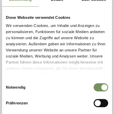
www.weinklaus.com
MEHR LESEN
Diese Webseite verwendet Cookies
Wir verwenden Cookies, um Inhalte und Anzeigen zu
personalisieren, Funktionen für soziale Medien anbieten
zu können und die Zugriffe auf unsere Website zu
analysieren. Außerdem geben wir Informationen zu Ihrer
Verwendung unserer Website an unsere Partner für
soziale Medien, Werbung und Analysen weiter. Unsere
Partner führen diese Informationen möglicherweise mit
weiteren Daten zusammen, die Sie ihnen bereitgestellt
haben oder die sie im Rahmen Ihrer Nutzung der Dienste
gesammelt haben.
Einwilligungsauswahl
Notwendig
DELIKATESSEN PFÖSTL
Delikatessen Pföstl - Südtiroler Spezialitäten und Köstlichkeiten vom
Präferenzen
hausgemachten Speck, einem reichhaltigem Käse-Sortiment, Schnäpsen
und edlen Weinen über ...