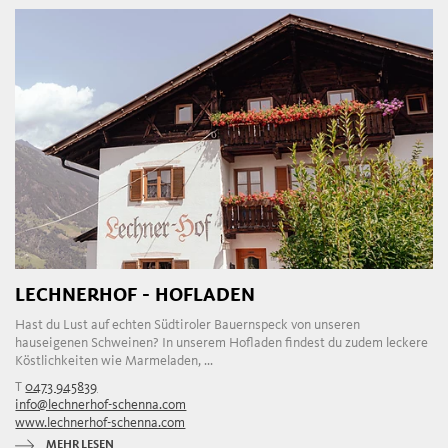
LECHNERHOF - HOFLADEN
Hast du Lust auf echten Südtiroler Bauernspeck von unseren
hauseigenen Schweinen? In unserem Hofladen findest du zudem leckere
Köstlichkeiten wie Marmeladen, ...
T
0473 945839
info@lechnerhof-schenna.com
www.lechnerhof-schenna.com
MEHR LESEN