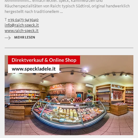
Mmmmmmm… einfach lecker. Speck, Kaminwurzen und
Räucherspezialitäten von Raich: typisch Südtirol, original handwerklich
hergestellt nach traditionellem ...
T
+39 0473 943040
info@raich-speck.it
www.raich-speck.it
MEHR LESEN