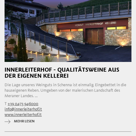
INNERLEITERHOF - QUALITÄTSWEINE AUS
DER EIGENEN KELLEREI
Die Lage unseres Weinguts in Schenna ist einmalig. Eingebettet in die
hauseigenen Reben. Umgeben von der malerischen Landschaft des
Meraner Landes. ...
T
+39 0473 946000
info@innerleiterhof.it
www.innerleiterhof.it
MEHR LESEN