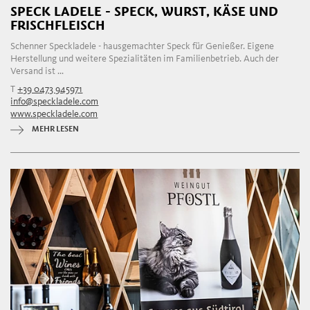
SPECK LADELE - SPECK, WURST, KÄSE UND
FRISCHFLEISCH
Schenner Speckladele - hausgemachter Speck für Genießer. Eigene
Herstellung und weitere Spezialitäten im Familienbetrieb. Auch der
Versand ist ...
T
+39 0473 945971
info@speckladele.com
www.speckladele.com
MEHR LESEN