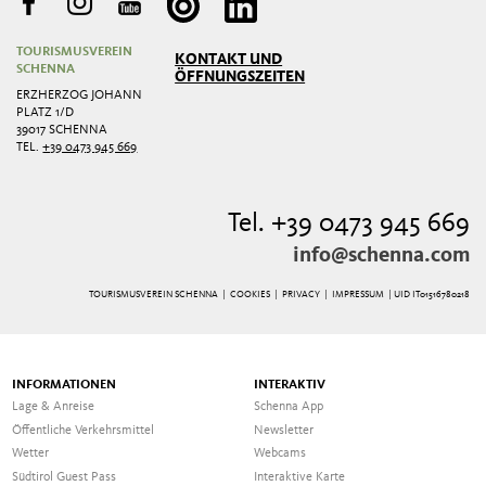
TOURISMUSVEREIN
KONTAKT UND
SCHENNA
ÖFFNUNGSZEITEN
ERZHERZOG JOHANN
PLATZ 1/D
39017 SCHENNA
TEL.
+39 0473 945 669
Tel. +39 0473 945 669
info@schenna.com
TOURISMUSVEREIN SCHENNA |
COOKIES
|
PRIVACY
|
IMPRESSUM
| UID IT01516780218
INFORMATIONEN
INTERAKTIV
Lage & Anreise
Schenna App
Öffentliche Verkehrsmittel
Newsletter
Wetter
Webcams
Südtirol Guest Pass
Interaktive Karte