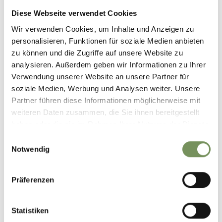
DAS KÖNNTE DICH AUCH
INTERESSIEREN
Diese Webseite verwendet Cookies
Wir verwenden Cookies, um Inhalte und Anzeigen zu
personalisieren, Funktionen für soziale Medien anbieten
zu können und die Zugriffe auf unsere Website zu
analysieren. Außerdem geben wir Informationen zu Ihrer
Verwendung unserer Website an unsere Partner für
soziale Medien, Werbung und Analysen weiter. Unsere
WANDERN IN
KULTURLANDSCHAFTEN
Partner führen diese Informationen möglicherweise mit
WAALWEGE IN SCHENNA
& SPAZIERWEGE
weiteren Daten zusammen, die Sie ihnen bereitgestellt
haben oder die sie im Rahmen Ihrer Nutzung der Dienste
gesammelt haben.
Einwilligungsauswahl
Notwendig
Präferenzen
SEILBAHNEN IN SCHENNA
Statistiken