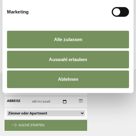
Marketing
BUCHE DEINEN URLAUB IN
Alle zulassen
SCHENNA
Plane jetzt unverbindlich deinen Traumurlaub
Auswahl erlauben
Ablehnen
ANREISE
ABREISE
SUCHE STARTEN