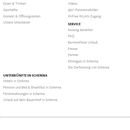
Essen & Trinken
Videos
Geschäfte
360° Panoramabilder
Kontakt & Öffnungszeiten
WiFree WLAN-Zugang
Unsere Mitarbeiter
SERVICE
Katalog bestellen
FAQ
Barrierefreier Urlaub
Presse
Partner
Ehrengast in Schenna
Die Dorfzeitung von Schenna
UNTERKÜNFTE IN SCHENNA
Hotels in Schenna
Pension und Bed & Breakfast in Schenna
Ferienwohnungen in Schenna
Urlaub auf dem Bauernhof in Schenna