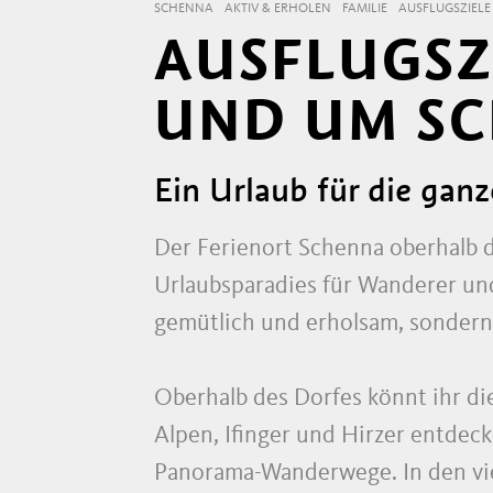
SCHENNA
AKTIV & ERHOLEN
FAMILIE
AUSFLUGSZIELE
AUSFLUGSZI
UND UM S
Ein Urlaub für die ganz
Der Ferienort Schenna oberhalb 
Urlaubsparadies für Wanderer und 
gemütlich und erholsam, sonder
Oberhalb des Dorfes könnt ihr d
Alpen, Ifinger und Hirzer entde
Panorama-Wanderwege. In den viel