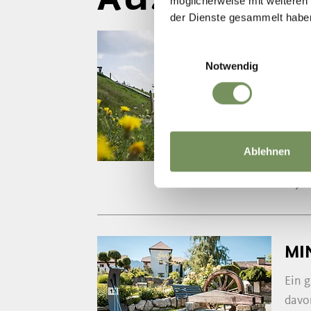
möglicherweise mit weiteren
der Dienste gesammelt habe
AB
Einwilligungsauswahl
Notwendig
Mutt
Spiel
T
+39
info
Ablehnen
www.
MI
Ein 
davon