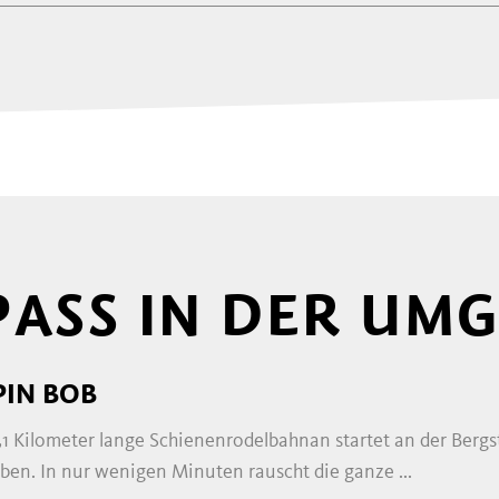
PASS IN DER UMG
PIN BOB
1,1 Kilometer lange Schienenrodelbahnan startet an der Berg
ben. In nur wenigen Minuten rauscht die ganze ...