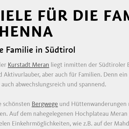
ELE FÜR DIE FAM
CHENNA
e Familie in Südtirol
der
Kurstadt Meran
liegt inmitten der Südtiroler 
Aktivurlauber, aber auch für Familien. Denn ein 
n auch abwechslungsreich und spannend.
ie schönsten
Bergwege
und Hüttenwanderungen ru
cken. Auf dem nahegelegenen Hochplateau Meran
en Einkehrmöglichkeiten, wie z.B. auf der Mahd 