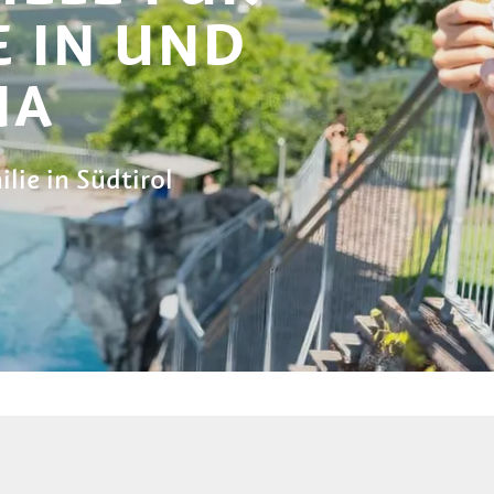
E IN UND
NA
lie in Südtirol