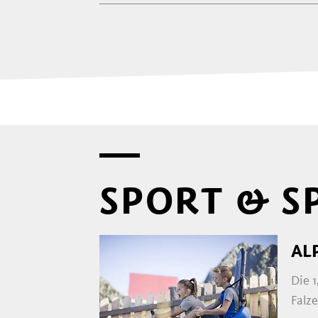
SPORT & S
AL
Die 
Falze