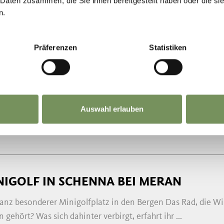
 Daten zusammen, die Sie ihnen bereitgestellt haben oder die s
n.
ENTEUERSPIELPLATZ TASER
Präferenzen
Statistiken
er Natur als Abenteuerspielplatz! Da schlagen Kinderherze
paradies der Taser Alm. Wald und Wiesen, Bauernhof ...
 0473 945615
@taseralm.com
Auswahl erlauben
taseralm.com
MEHR LESEN
NIGOLF IN SCHENNA BEI MERAN
ganz besonderer Minigolfplatz in den Bergen Das Rad, die Wi
 gehört? Was sich dahinter verbirgt, erfahrt ihr ...