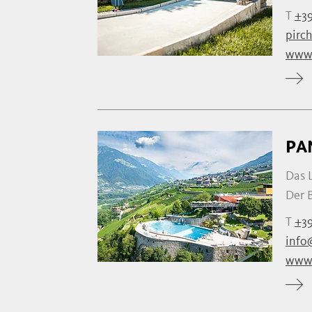
T
+39
pirch
www.
PA
Das 
Der B
T
+39
info
www.