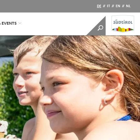
DE
//
IT
//
EN
//
NL
& EVENTS