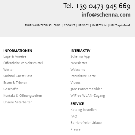
Tel. +39 0473 945 669
info@schenna.com
TOURISMUSVEREIN SCHENNA |
COOKIES
|
PRIVACY
|
IMPRESSUM
| UID IT01516780218
INFORMATIONEN
INTERAKTIV
Lage & Anreise
Schenna App
Öffentliche Verkehrsmittel
Newsletter
Wetter
Webcams
Südtirol Guest Pass
Interaktive Karte
Essen & Trinken
Videos
Geschäfte
360° Panoramabilder
Kontakt & Öffnungszeiten
WiFree WLAN-Zugang
Unsere Mitarbeiter
SERVICE
Katalog bestellen
FAQ
Barrierefreier Urlaub
Presse