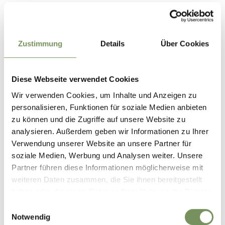
Zustimmung
Details
Über Cookies
Diese Webseite verwendet Cookies
Wir verwenden Cookies, um Inhalte und Anzeigen zu
personalisieren, Funktionen für soziale Medien anbieten
zu können und die Zugriffe auf unsere Website zu
DAS KÖNNTE DICH AUCH
analysieren. Außerdem geben wir Informationen zu Ihrer
Verwendung unserer Website an unsere Partner für
INTERESSIEREN
soziale Medien, Werbung und Analysen weiter. Unsere
Partner führen diese Informationen möglicherweise mit
weiteren Daten zusammen, die Sie ihnen bereitgestellt
haben oder die sie im Rahmen Ihrer Nutzung der Dienste
gesammelt haben.
Einwilligungsauswahl
Notwendig
WELLNESS UND