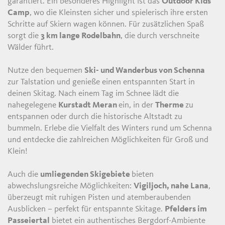
garantiert. Ein besonderes Highlight ist das
Outdoor Kids
Camp
, wo die Kleinsten sicher und spielerisch ihre ersten
Schritte auf Skiern wagen können. Für zusätzlichen Spaß
sorgt die
3 km lange Rodelbahn
, die durch verschneite
Wälder führt.
Nutze den bequemen
Ski- und Wanderbus von Schenna
zur Talstation und genieße einen entspannten Start in
deinen Skitag. Nach einem Tag im Schnee lädt die
nahegelegene
Kurstadt Meran
ein, in der
Therme
zu
entspannen oder durch die historische Altstadt zu
bummeln. Erlebe die Vielfalt des Winters rund um Schenna
und entdecke die zahlreichen Möglichkeiten für Groß und
Klein!
Auch die
umliegenden Skigebiete
bieten
abwechslungsreiche Möglichkeiten:
Vigiljoch, nahe Lana
,
überzeugt mit ruhigen Pisten und atemberaubenden
Ausblicken – perfekt für entspannte Skitage.
Pfelders im
Passeiertal
bietet ein authentisches Bergdorf-Ambiente