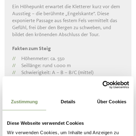
Ein Höhepunkt erwartet die Kletterer kurz vor dem
Ausstieg – die berühmte „Engelskante“. Diese
exponierte Passage aus festem Fels vermittelt das
Gefühl, frei über den Bergen zu schweben, und
bildet den krönenden Abschluss der Tour.
Fakten zum Steig
Höhenmeter: ca. 550
Seillänge: rund 1.000 m
Schwierigkeit: A – B – B/C (mittel)
Dauer: 3 – 4 Stunden
Ausrichtung: Südwest – Begehung vom
Frühjahr bis in den Spätherbst möglich
Die Ausrichtung nach Südwesten macht den Steig
Zustimmung
Details
Über Cookies
besonders sonnenverwöhnt und erlaubt frühe
Begehungen im Jahr. Gleichzeitig sollte man
ausreichend Getränke mitnehmen, denn entlang der
Diese Webseite verwendet Cookies
Route gibt es kein Wasser.
Wir verwenden Cookies, um Inhalte und Anzeigen zu