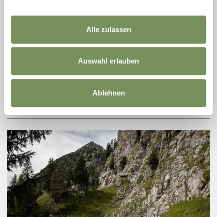
geöffnet
Alle zulassen
KLETTERSTEIG
HEINI HOLZER KLETTERSTEIG IFINGER -
ZUSTIEG ÜBER DIE TASER ALM
Auswahl erlauben
Bei winterlichen Bedingungen ist der Klettersteig nur für erfahrene
Kletterer geeignet. Jede Begehung erfolgt auf eigene Gefahr. Der 550
Höhenmeter ...
Ablehnen
MEHR LESEN