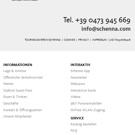
Tel. +39 0473 945 669
info@schenna.com
TOURISMUSVEREIN SCHENNA |
COOKIES
|
PRIVACY
|
IMPRESSUM
| UID IT01516780218
INFORMATIONEN
INTERAKTIV
Lage & Anreise
Schenna App
Öffentliche Verkehrsmittel
Newsletter
Wetter
Webcams
Südtirol Guest Pass
Interaktive Karte
Essen & Trinken
Videos
Geschäfte
360° Panoramabilder
Kontakt & Öffnungszeiten
WiFree WLAN-Zugang
Unsere Mitarbeiter
SERVICE
Katalog bestellen
FAQ