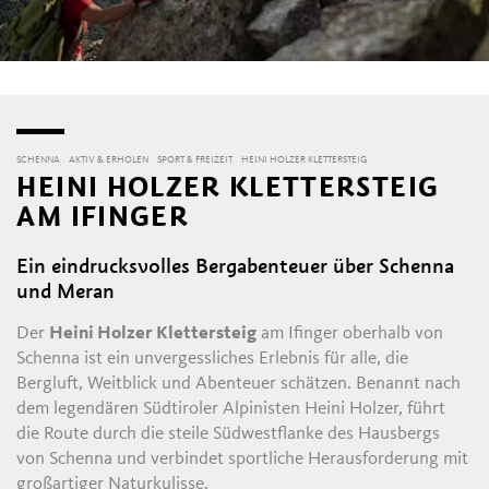
SCHENNA
AKTIV & ERHOLEN
SPORT & FREIZEIT
HEINI HOLZER KLETTERSTEIG
HEINI HOLZER KLETTERSTEIG
AM IFINGER
Ein eindrucksvolles Bergabenteuer über Schenna
und Meran
Der
Heini Holzer Klettersteig
am Ifinger oberhalb von
Schenna ist ein unvergessliches Erlebnis für alle, die
Bergluft, Weitblick und Abenteuer schätzen. Benannt nach
dem legendären Südtiroler Alpinisten Heini Holzer, führt
die Route durch die steile Südwestflanke des Hausbergs
von Schenna und verbindet sportliche Herausforderung mit
großartiger Naturkulisse.