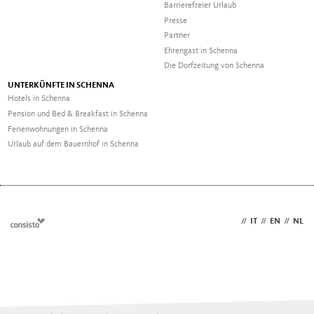
Barrierefreier Urlaub
Presse
Partner
Ehrengast in Schenna
Die Dorfzeitung von Schenna
UNTERKÜNFTE IN SCHENNA
Hotels in Schenna
Pension und Bed & Breakfast in Schenna
Ferienwohnungen in Schenna
Urlaub auf dem Bauernhof in Schenna
DE
//
IT
//
EN
//
NL