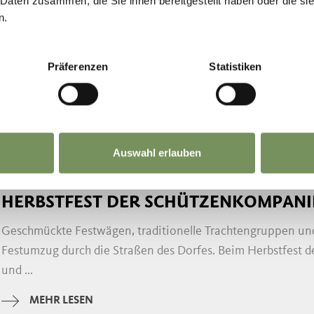
 Daten zusammen, die Sie ihnen bereitgestellt haben oder die s
n.
Präferenzen
Statistiken
DIE VIELFALT AN
TUNGEN IM HER
Auswahl erlauben
Schenna
18:00
+ weitere Termine
HERBSTFEST DER SCHÜTZENKOMPANI
Geschmückte Festwägen, traditionelle Trachtengruppen und
Festumzug durch die Straßen des Dorfes. Beim Herbstfest 
und ...
MEHR LESEN