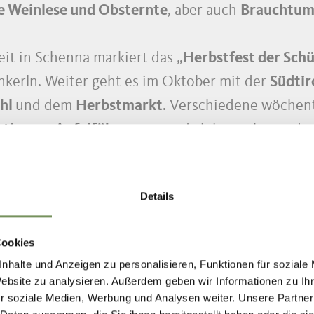
ie Weinlese und Obsternte
, aber auch
Brauchtum 
it in Schenna markiert das „
Herbstfest der Sch
kerln. Weiter geht es im Oktober mit der
Südtir
hl
und dem
Herbstmarkt
. Verschiedene wöchen
htigung, Apfelführungen
und vieles mehr runden
en Schennas Betriebe mit
saisonalen und region
Details
d dieser Zeit können Besucher
Spezialitäten und 
lokal bezogenen Zutaten zubereitet werden.
Cookies
nhalte und Anzeigen zu personalisieren, Funktionen für soziale
Website zu analysieren. Außerdem geben wir Informationen zu I
r soziale Medien, Werbung und Analysen weiter. Unsere Partner