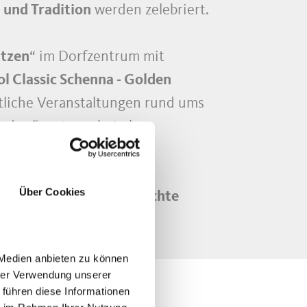
und Tradition
werden zelebriert.
ützen
“ im Dorfzentrum mit
ol Classic Schenna - Golden
tliche Veranstaltungen rund ums
 das Eventangebot ab.
alen Produkten
zu einer
Über Cookies
typische Südtiroler Gerichte
 Medien anbieten zu können
hrer Verwendung unserer
 führen diese Informationen