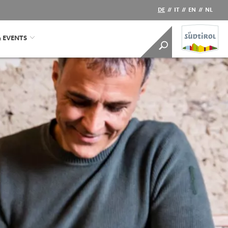
DE
//
IT
//
EN
//
NL
& EVENTS