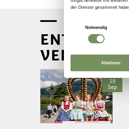
möglicherweise mit weiteren
der Dienste gesammelt habe
Einwilligungsauswahl
Notwendig
ENTDECKE 
VERANSTAL
Ablehnen
Samstag
19
Sep