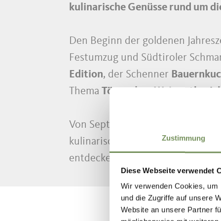
kulinarische Genüsse rund um d
Den Beginn der goldenen Jahresze
Festumzug und Südtiroler Schman
Edition
, der Schenner
Bauernkuc
Thema
Törggelen, Weingutbesic
Von September bis November lad
Zustimmung
kulinarischen Reise ein. Währen
entdecken, die aus frischen und 
Diese Webseite verwendet 
Wir verwenden Cookies, um I
und die Zugriffe auf unsere 
Website an unsere Partner fü