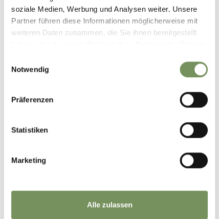
soziale Medien, Werbung und Analysen weiter. Unsere
Partner führen diese Informationen möglicherweise mit
DORFZEITUNG 2020 - SONDERNUMMER FÜR
weiteren Daten zusammen, die Sie ihnen bereitgestellt
UNSERE GÄSTE
haben oder die sie im Rahmen Ihrer Nutzung der Dienste
PDF - 6,83 MB
gesammelt haben.
Einwilligungsauswahl
HERUNTERLADEN
Notwendig
Präferenzen
Statistiken
Marketing
Alle zulassen