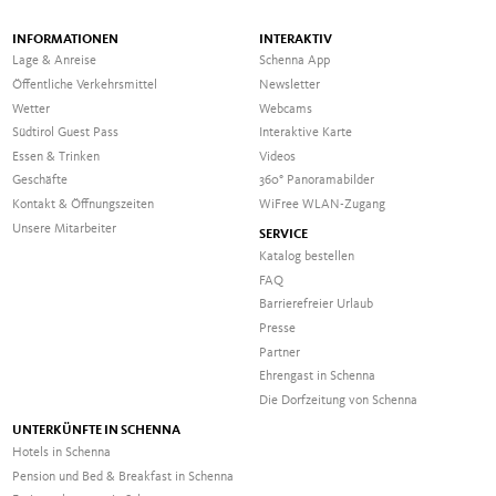
INFORMATIONEN
INTERAKTIV
Lage & Anreise
Schenna App
Öffentliche Verkehrsmittel
Newsletter
Wetter
Webcams
Südtirol Guest Pass
Interaktive Karte
Essen & Trinken
Videos
Geschäfte
360° Panoramabilder
Kontakt & Öffnungszeiten
WiFree WLAN-Zugang
Unsere Mitarbeiter
SERVICE
Katalog bestellen
FAQ
Barrierefreier Urlaub
Presse
Partner
Ehrengast in Schenna
Die Dorfzeitung von Schenna
UNTERKÜNFTE IN SCHENNA
Hotels in Schenna
Pension und Bed & Breakfast in Schenna