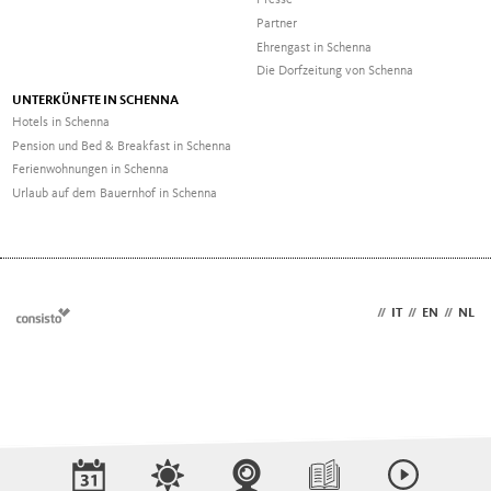
Presse
Partner
Ehrengast in Schenna
Die Dorfzeitung von Schenna
UNTERKÜNFTE IN SCHENNA
Hotels in Schenna
Pension und Bed & Breakfast in Schenna
Ferienwohnungen in Schenna
Urlaub auf dem Bauernhof in Schenna
DE
//
IT
//
EN
//
NL