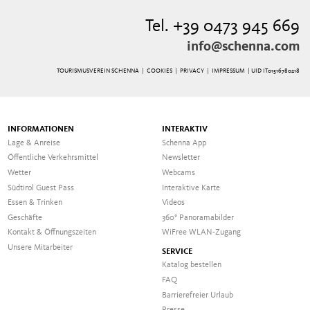
Tel. +39 0473 945 669
info@schenna.com
TOURISMUSVEREIN SCHENNA |
COOKIES
|
PRIVACY
|
IMPRESSUM
| UID IT01516780218
INFORMATIONEN
INTERAKTIV
Lage & Anreise
Schenna App
Öffentliche Verkehrsmittel
Newsletter
Wetter
Webcams
Südtirol Guest Pass
Interaktive Karte
Essen & Trinken
Videos
Geschäfte
360° Panoramabilder
Kontakt & Öffnungszeiten
WiFree WLAN-Zugang
Unsere Mitarbeiter
SERVICE
Katalog bestellen
FAQ
Barrierefreier Urlaub