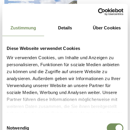
Zustimmung
Details
Über Cookies
Diese Webseite verwendet Cookies
Wir verwenden Cookies, um Inhalte und Anzeigen zu
personalisieren, Funktionen für soziale Medien anbieten
DORFZEITUNG 2019 - SONDERNUMMER FÜR
UNSERE GÄSTE
zu können und die Zugriffe auf unsere Website zu
analysieren. Außerdem geben wir Informationen zu Ihrer
PDF - 6,31 MB
Verwendung unserer Website an unsere Partner für
HERUNTERLADEN
soziale Medien, Werbung und Analysen weiter. Unsere
Partner führen diese Informationen möglicherweise mit
weiteren Daten zusammen, die Sie ihnen bereitgestellt
haben oder die sie im Rahmen Ihrer Nutzung der Dienste
gesammelt haben.
Einwilligungsauswahl
Notwendig