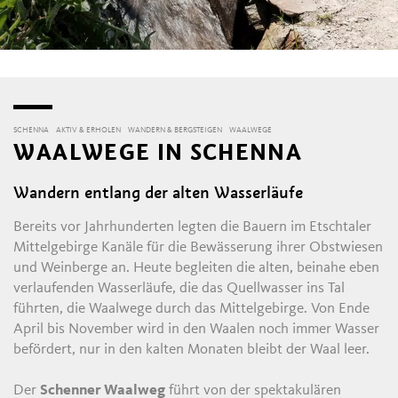
SCHENNA
AKTIV & ERHOLEN
WANDERN & BERGSTEIGEN
WAALWEGE
WAALWEGE IN SCHENNA
Wandern entlang der alten Wasserläufe
Bereits vor Jahrhunderten legten die Bauern im Etschtaler
Mittelgebirge Kanäle für die Bewässerung ihrer Obstwiesen
und Weinberge an. Heute begleiten die alten, beinahe eben
verlaufenden Wasserläufe, die das Quellwasser ins Tal
führten, die Waalwege durch das Mittelgebirge. Von Ende
April bis November wird in den Waalen noch immer Wasser
befördert, nur in den kalten Monaten bleibt der Waal leer.
Der
Schenner Waalweg
führt von der spektakulären