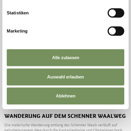
MEHR LESEN
Statistiken
Marketing
Alle zulassen
Auswahl erlauben
Ablehnen
geöffnet
WANDERN, WINTERWANDERN
WANDERUNG AUF DEM SCHENNER WAALWEG
Die malerische Wanderung entlang des Schenner Waals verläuft auf
naturbelassenem Weg durch die Kastanienhaine und Obstwiesen hoch