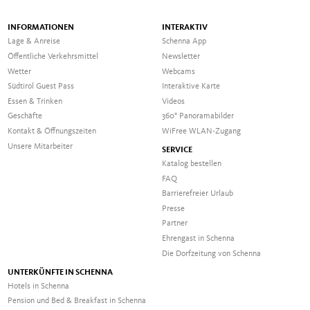
INFORMATIONEN
INTERAKTIV
Lage & Anreise
Schenna App
Öffentliche Verkehrsmittel
Newsletter
Wetter
Webcams
Südtirol Guest Pass
Interaktive Karte
Essen & Trinken
Videos
Geschäfte
360° Panoramabilder
Kontakt & Öffnungszeiten
WiFree WLAN-Zugang
Unsere Mitarbeiter
SERVICE
Katalog bestellen
FAQ
Barrierefreier Urlaub
Presse
Partner
Ehrengast in Schenna
Die Dorfzeitung von Schenna
UNTERKÜNFTE IN SCHENNA
Hotels in Schenna
Pension und Bed & Breakfast in Schenna