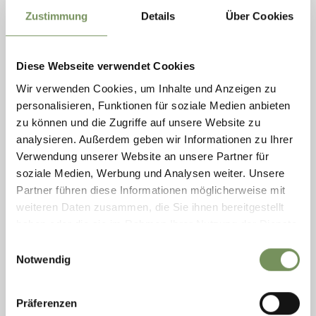
Zustimmung
Details
Über Cookies
Diese Webseite verwendet Cookies
Wir verwenden Cookies, um Inhalte und Anzeigen zu
personalisieren, Funktionen für soziale Medien anbieten
zu können und die Zugriffe auf unsere Website zu
analysieren. Außerdem geben wir Informationen zu Ihrer
Verwendung unserer Website an unsere Partner für
soziale Medien, Werbung und Analysen weiter. Unsere
Partner führen diese Informationen möglicherweise mit
weiteren Daten zusammen, die Sie ihnen bereitgestellt
geöffnet
haben oder die sie im Rahmen Ihrer Nutzung der Dienste
WANDERN
gesammelt haben.
Einwilligungsauswahl
VON SCHENNA ÜBER DEN MAISER WAALWEG
Notwendig
NACH SALTAUS
Diese leichte, im Wesentlichen flach verlaufende Wanderung führt durch
Präferenzen
die Wiesen und Wälder entlang des Maiser Waals und ist vor allem bei
Familien ...