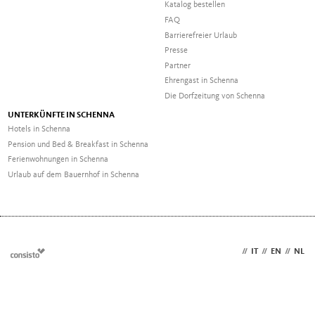
Katalog bestellen
FAQ
Barrierefreier Urlaub
Presse
Partner
Ehrengast in Schenna
Die Dorfzeitung von Schenna
UNTERKÜNFTE IN SCHENNA
Hotels in Schenna
Pension und Bed & Breakfast in Schenna
Ferienwohnungen in Schenna
Urlaub auf dem Bauernhof in Schenna
DE
//
IT
//
EN
//
NL