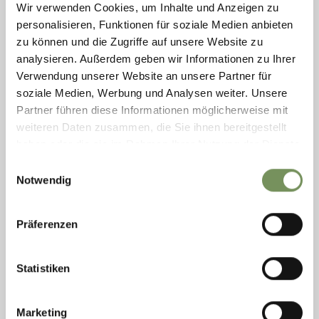
Wir verwenden Cookies, um Inhalte und Anzeigen zu
personalisieren, Funktionen für soziale Medien anbieten
zu können und die Zugriffe auf unsere Website zu
analysieren. Außerdem geben wir Informationen zu Ihrer
HOTEL SCHLOSSWIRT
Verwendung unserer Website an unsere Partner für
Entfliehen Sie dem Alltag mit einer kurzen Auszeit in Schlosswirts Ruhe
soziale Medien, Werbung und Analysen weiter. Unsere
Oase. Unser Day Spa Angebot erlaubt Ihnen gegen Voranmeldung
Partner führen diese Informationen möglicherweise mit
täglich Zutritt in unseren ...
weiteren Daten zusammen, die Sie ihnen bereitgestellt
T
+39 0473 945620
info@schlosswirt.it
haben oder die sie im Rahmen Ihrer Nutzung der Dienste
www.schlosswirt.it
gesammelt haben.
Einwilligungsauswahl
MEHR LESEN
Notwendig
Präferenzen
Statistiken
Marketing