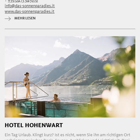
T
+39 0473 945676
info@das-sonnenparadies.it
www.das-sonnenparadies.it
MEHR LESEN
HOTEL HOHENWART
Ein Tag Urlaub. Klingt kurz? Ist es nicht, wenn Sie ihn am richtigen Ort