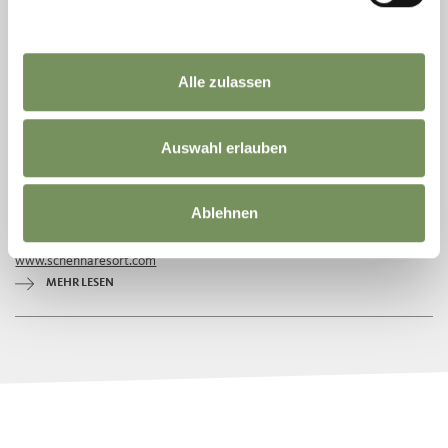
Alle zulassen
SCHENNA RESORT
Auswahl erlauben
Day Spa Meran: Entspannen in Schenna auf Südtiroler Art Lassen Sie die
einzigartigen Aussichten auf Meran und aufs Südtiroler Etschtal im
Rahmen eines ...
Ablehnen
T
+39 0473 230760
info@schennaresort.com
www.schennaresort.com
MEHR LESEN