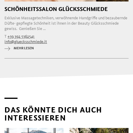
SCHÖNHEITSSALON GLÜCKSSCHMIEDE
Exklusive Massagetechniken, verwöhnende Handgriffe und bezaubernde
Düfte- gepflegte Schönheit ist ihnen in der Beauty Glücksschmiede
gewiss. Genießen Sie ...
T
+39 392 5362541
info@gluecksschmiede.it
MEHR LESEN
DAS KÖNNTE DICH AUCH
INTERESSIEREN