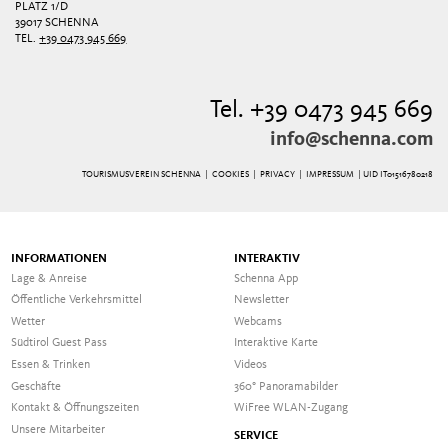
PLATZ 1/D
39017 SCHENNA
TEL.
+39 0473 945 669
Tel. +39 0473 945 669
info@schenna.com
TOURISMUSVEREIN SCHENNA |
COOKIES
|
PRIVACY
|
IMPRESSUM
| UID IT01516780218
INFORMATIONEN
INTERAKTIV
Lage & Anreise
Schenna App
Öffentliche Verkehrsmittel
Newsletter
Wetter
Webcams
Südtirol Guest Pass
Interaktive Karte
Essen & Trinken
Videos
Geschäfte
360° Panoramabilder
Kontakt & Öffnungszeiten
WiFree WLAN-Zugang
Unsere Mitarbeiter
SERVICE