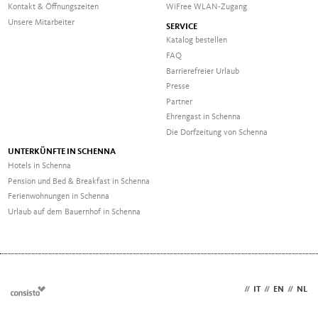
Kontakt & Öffnungszeiten
WiFree WLAN-Zugang
Unsere Mitarbeiter
SERVICE
Katalog bestellen
FAQ
Barrierefreier Urlaub
Presse
Partner
Ehrengast in Schenna
Die Dorfzeitung von Schenna
UNTERKÜNFTE IN SCHENNA
Hotels in Schenna
Pension und Bed & Breakfast in Schenna
Ferienwohnungen in Schenna
Urlaub auf dem Bauernhof in Schenna
DE
//
IT
//
EN
//
NL