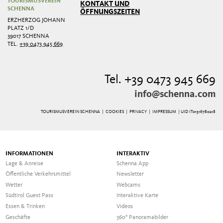
TOURISMUSVEREIN
KONTAKT UND
SCHENNA
ÖFFNUNGSZEITEN
ERZHERZOG JOHANN
PLATZ 1/D
39017 SCHENNA
TEL.
+39 0473 945 669
Tel. +39 0473 945 669
info@schenna.com
TOURISMUSVEREIN SCHENNA |
COOKIES
|
PRIVACY
|
IMPRESSUM
| UID IT01516780218
INFORMATIONEN
INTERAKTIV
Lage & Anreise
Schenna App
Öffentliche Verkehrsmittel
Newsletter
Wetter
Webcams
Südtirol Guest Pass
Interaktive Karte
Essen & Trinken
Videos
Geschäfte
360° Panoramabilder