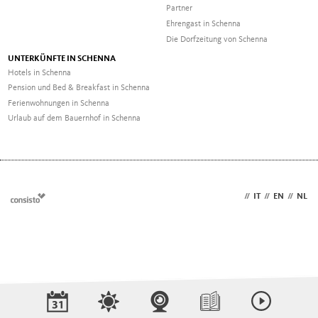
Partner
Ehrengast in Schenna
Die Dorfzeitung von Schenna
UNTERKÜNFTE IN SCHENNA
Hotels in Schenna
Pension und Bed & Breakfast in Schenna
Ferienwohnungen in Schenna
Urlaub auf dem Bauernhof in Schenna
DE
//
IT
//
EN
//
NL