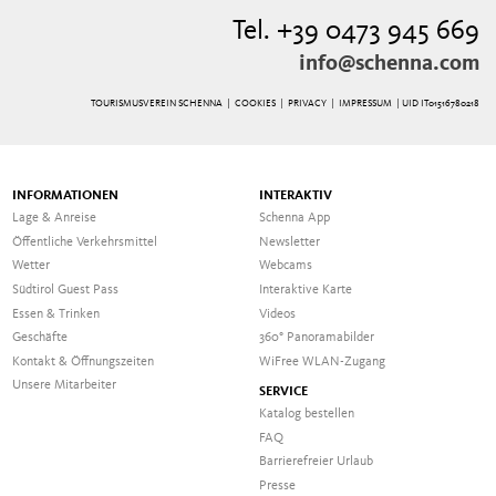
Tel. +39 0473 945 669
info@schenna.com
TOURISMUSVEREIN SCHENNA |
COOKIES
|
PRIVACY
|
IMPRESSUM
| UID IT01516780218
INFORMATIONEN
INTERAKTIV
Lage & Anreise
Schenna App
Öffentliche Verkehrsmittel
Newsletter
Wetter
Webcams
Südtirol Guest Pass
Interaktive Karte
Essen & Trinken
Videos
Geschäfte
360° Panoramabilder
Kontakt & Öffnungszeiten
WiFree WLAN-Zugang
Unsere Mitarbeiter
SERVICE
Katalog bestellen
FAQ
Barrierefreier Urlaub
Presse