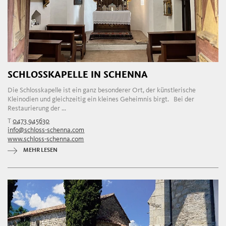
SCHLOSSKAPELLE IN SCHENNA
Die Schlosskapelle ist ein ganz besonderer Ort, der künstlerische
Kleinodien und gleichzeitig ein kleines Geheimnis birgt. Bei der
Restaurierung der ...
T
0473 945630
info@schloss-schenna.com
www.schloss-schenna.com
MEHR LESEN