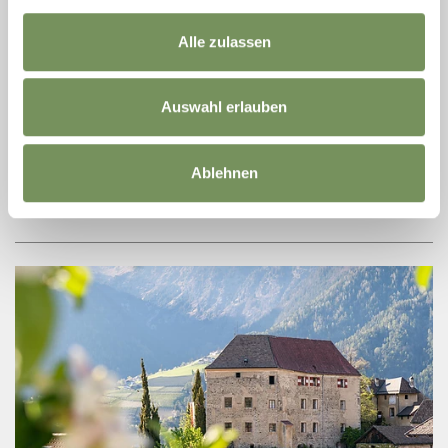
Alle zulassen
ST.-GEORGS-KIRCHE
Die Kirche St. Georg stammt aus dem 12./13. Jahrhundert. Diese
Auswahl erlauben
originelle Rundkirche im Ortsteil St. Georgen war früher Kapelle der
Burg St. Georgen oder ...
T
+39 0473 945937
info@schenna.com
Ablehnen
www.schenna.com
MEHR LESEN