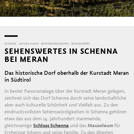
SCHENNA
NATUR & KULTUR
SEHENSWÜRDIGKEITEN
SEHENSWERTES
SEHENSWERTES IN SCHENNA
BEI MERAN
Das historische Dorf oberhalb der Kurstadt Meran
in Südtirol
In bester Panoramalage über der Kurstadt Meran gelegen,
zeichnet sich das Dorf Schenna durch seine landschaftliche
aber auch kulturelle Schönheit und Vielfalt aus. Zu den
eindrucksvollsten Sehenswürdigkeiten in Schenna gehören
etwa das aus dem 14. Jahrhundert stammende,
gleichnamige
Schloss Schenna
und das
Mausoleum
für
Erzherzog Johann und seine Familie. Zu den ältesten