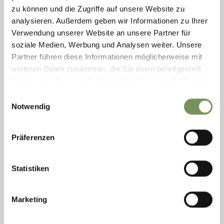
NEUE PFARRKIRCHE VON SCHENNA
zu können und die Zugriffe auf unsere Website zu
analysieren. Außerdem geben wir Informationen zu Ihrer
Zwischen 1914 und 1931 wurde die neugotische Pfarrkirche von Schenna
erbaut. Die alte Kirche erwies sich immer mehr als zu klein, dadurch
Verwendung unserer Website an unsere Partner für
wurde der Bau eines ...
soziale Medien, Werbung und Analysen weiter. Unsere
T
+39 0473 945633
Partner führen diese Informationen möglicherweise mit
pfarreischenna@outlook.com
weiteren Daten zusammen, die Sie ihnen bereitgestellt
seelsorgeeinheit-schenna.it
haben oder die sie im Rahmen Ihrer Nutzung der Dienste
MEHR LESEN
gesammelt haben.
Einwilligungsauswahl
Notwendig
Präferenzen
Statistiken
Marketing