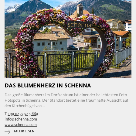
DAS BLUMENHERZ IN SCHENNA
Das große Blumenherz im Dorfzentrum ist einer der beliebtesten Foto-
Hotspots in Schenna. Der Standort bietet eine traumhafte Aussicht auf
den Kirchenhügel von ...
T
+39 0473 945 669
info@schenna.com
www.schenna.com
MEHR LESEN