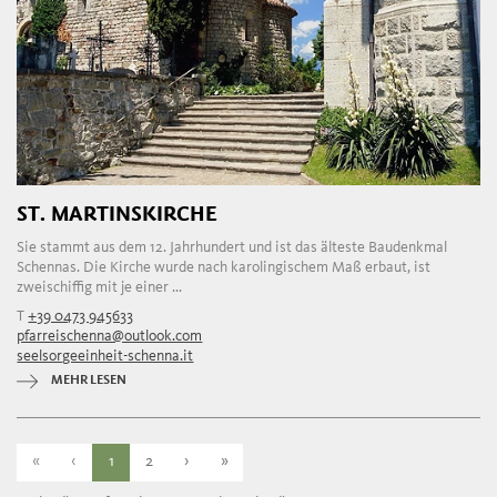
ST. MARTINSKIRCHE
Sie stammt aus dem 12. Jahrhundert und ist das älteste Baudenkmal
Schennas. Die Kirche wurde nach karolingischem Maß erbaut, ist
zweischiffig mit je einer ...
T
+39 0473 945633
pfarreischenna@outlook.com
seelsorgeeinheit-schenna.it
MEHR LESEN
«
‹
1
2
›
»