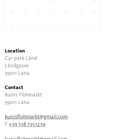
17
18
19
20
21
22
23
24
25
26
27
28
29
30
31
1
2
3
4
5
6
Location
Car park Länd
Ländgasse
39011 Lana
Contact
Kunis Flohmarkt
39011 Lana
kunisflohmarkt@gmail.com
T
+39 338 7357239