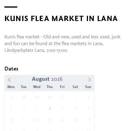
KUNIS FLEA MARKET IN LANA
Kunis flea market - Old and new, used and less used, junk
and fun can be found at the flea markets in Lana,
Ländparkplatz Lana, 7.00-17.00.
Dates
August
Mon
Tue
Wed
Thu
Fri
Sat
Sun
27
28
29
30
31
1
2
3
4
5
6
7
8
9
10
11
12
13
14
15
16