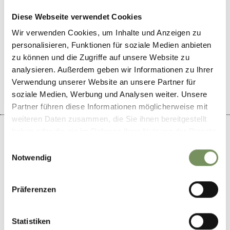
Diese Webseite verwendet Cookies
Wir verwenden Cookies, um Inhalte und Anzeigen zu
DID YOU FIND THIS CONTENT HELPFUL?
personalisieren, Funktionen für soziale Medien anbieten
zu können und die Zugriffe auf unsere Website zu
YES
NO
analysieren. Außerdem geben wir Informationen zu Ihrer
Verwendung unserer Website an unsere Partner für
soziale Medien, Werbung und Analysen weiter. Unsere
Partner führen diese Informationen möglicherweise mit
weiteren Daten zusammen, die Sie ihnen bereitgestellt
haben oder die sie im Rahmen Ihrer Nutzung der Dienste
gesammelt haben.
Einwilligungsauswahl
Notwendig
+
−
Präferenzen
Statistiken