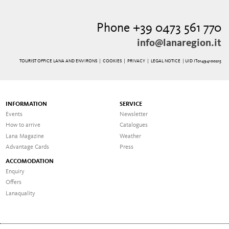
Phone +39 0473 561 770
info@lanaregion.it
TOURIST OFFICE LANA AND ENVIRONS |
COOKIES
|
PRIVACY
|
LEGAL NOTICE
| UID IT01494100215
INFORMATION
SERVICE
Events
Newsletter
How to arrive
Catalogues
Lana Magazine
Weather
Advantage Cards
Press
ACCOMODATION
Enquiry
Offers
Lanaquality