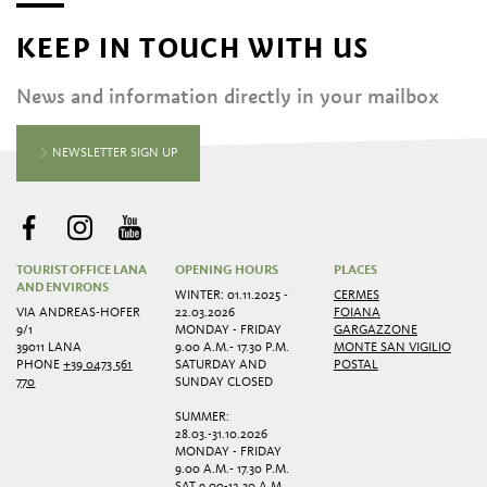
KEEP IN TOUCH WITH US
News and information directly in your mailbox
NEWSLETTER SIGN UP
TOURIST OFFICE LANA
OPENING HOURS
PLACES
AND ENVIRONS
WINTER: 01.11.2025 -
CERMES
VIA ANDREAS-HOFER
22.03.2026
FOIANA
9/1
MONDAY - FRIDAY
GARGAZZONE
39011 LANA
9.00 A.M.- 17.30 P.M.
MONTE SAN VIGILIO
PHONE
+39 0473 561
SATURDAY AND
POSTAL
770
SUNDAY CLOSED
SUMMER:
28.03.-31.10.2026
MONDAY - FRIDAY
9.00 A.M.- 17.30 P.M.