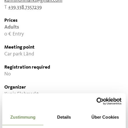
kunisflohmarkt@gmail.com
T
+39 338 7357239
Prices
Adults
0 €
Entry
Meeting point
Car park Länd
Registration required
No
Organizer
Kunis Flohmarkt
Zustimmung
Details
Über Cookies