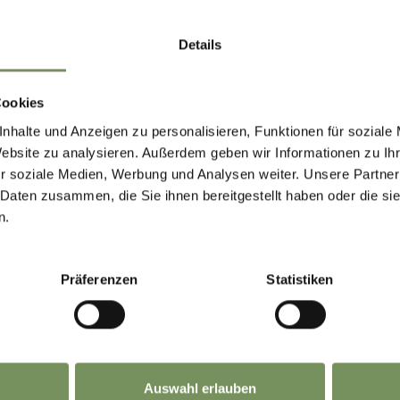
NEWSLETTER-
Details
MARLENGO
Cookies
nhalte und Anzeigen zu personalisieren, Funktionen für soziale
 up now & stay up to date!
Website zu analysieren. Außerdem geben wir Informationen zu I
r soziale Medien, Werbung und Analysen weiter. Unsere Partner
 Daten zusammen, die Sie ihnen bereitgestellt haben oder die s
eep you up to date on all current events and
n.
lights.
Präferenzen
Statistiken
ion
Auswahl erlauben
name