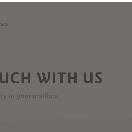
OUCH WITH US
ly in your mailbox