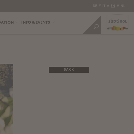
DE
//
IT
//
EN
//
NL
DATION
INFO & EVENTS
BACK