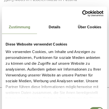
info@alpenblick.org
www.alpenblick.org
T
+39 0473 646740
Zustimmung
Details
Über Cookies
Diese Webseite verwendet Cookies
Wir verwenden Cookies, um Inhalte und Anzeigen zu
DID YOU FIND THIS CONTENT HELPFUL?
personalisieren, Funktionen für soziale Medien anbieten
zu können und die Zugriffe auf unsere Website zu
YES
NO
analysieren. Außerdem geben wir Informationen zu Ihrer
Verwendung unserer Website an unsere Partner für
soziale Medien, Werbung und Analysen weiter. Unsere
Partner führen diese Informationen möglicherweise mit
weiteren Daten zusammen, die Sie ihnen bereitgestellt
haben oder die sie im Rahmen Ihrer Nutzung der Dienste
gesammelt haben.
Einwilligungsauswahl