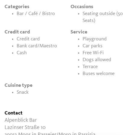
Categories
Occasions
Bar / Café / Bistro
Seating outside (50
Seats)
Credit card
Service
Credit card
Playground
Bank card/Maestro
Car parks
Cash
Free Wi-Fi
Dogs allowed
Terrace
Buses welcome
Cuisine type
Snack
Contact
Alpenblick Bar
Lazinser Straße 10
39013
Moos in Passeier/Moso in Passiria