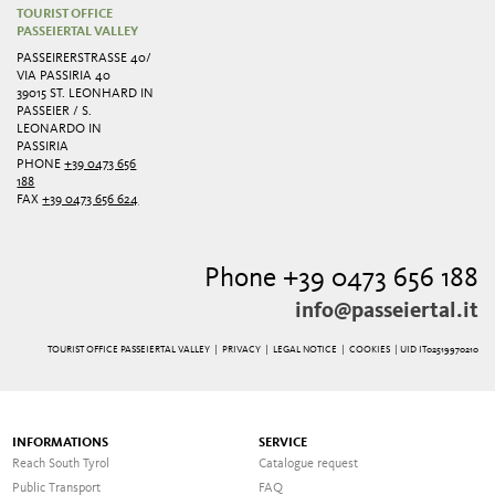
TOURIST OFFICE
PASSEIERTAL VALLEY
PASSEIRERSTRASSE 40/ V
IA PASSIRIA 40
39015 ST. LEONHARD IN
PASSEIER / S.
LEONARDO IN
PASSIRIA
PHONE
+39 0473 656
188
FAX
+39 0473 656 624
Phone +39 0473 656 188
info@passeiertal.it
TOURIST OFFICE PASSEIERTAL VALLEY |
PRIVACY
|
LEGAL NOTICE
|
COOKIES
| UID IT02519970210
INFORMATIONS
SERVICE
Reach South Tyrol
Catalogue request
Public Transport
FAQ