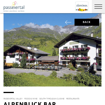
BACK
PASSEIERTAL VALLEY
FOOD & WINE
SOUTH TYROLEAN CUISINE
RESTAURANTS
ALPENBLICK BAR