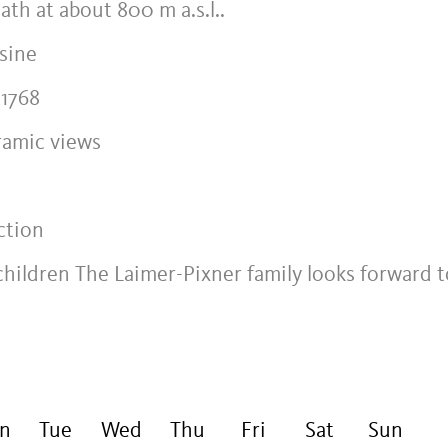
th at about 800 m a.s.l..
sine
 1768
ramic views
ction
children The Laimer-Pixner family looks forward t
n
Tue
Wed
Thu
Fri
Sat
Sun