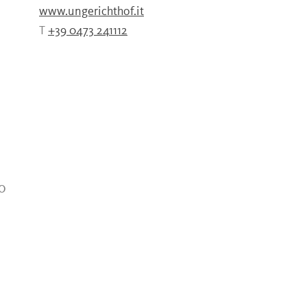
www.ungerichthof.it
T
+39 0473 241112
o