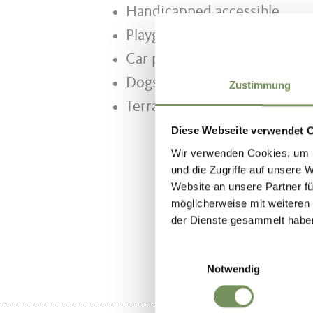
Handicapped accessible
Playground
Car parks
Dogs allowed
Zustimmung
Terrace
Diese Webseite verwendet 
Wir verwenden Cookies, um I
und die Zugriffe auf unsere 
Website an unsere Partner fü
möglicherweise mit weiteren
DID YOU F
der Dienste gesammelt habe
Einwilligungsauswahl
Notwendig