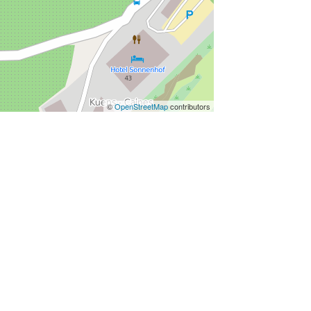
©
OpenStreetMap
contributors