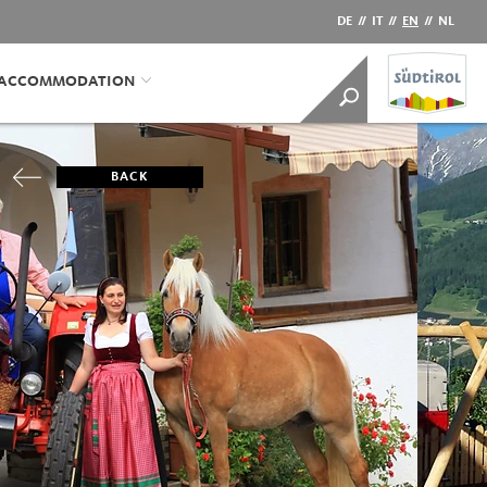
DE
//
IT
//
EN
//
NL
/ACCOMMODATION
BACK