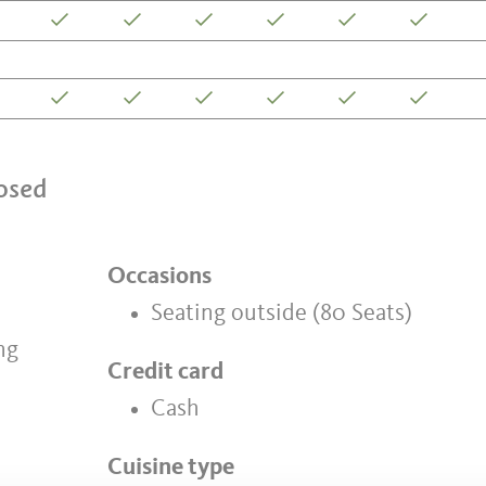
losed
Occasions
Seating outside (80 Seats)
ng
Credit card
Cash
Cuisine type