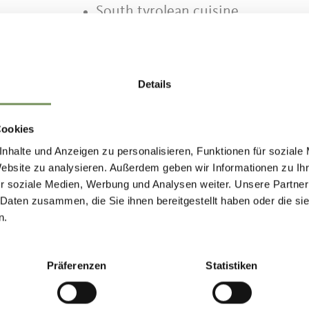
South tyrolean cuisine
Details
Cookies
nhalte und Anzeigen zu personalisieren, Funktionen für soziale
Website zu analysieren. Außerdem geben wir Informationen zu I
r soziale Medien, Werbung und Analysen weiter. Unsere Partner
 Daten zusammen, die Sie ihnen bereitgestellt haben oder die s
IND THIS CONTENT HELPFUL?
n.
Präferenzen
Statistiken