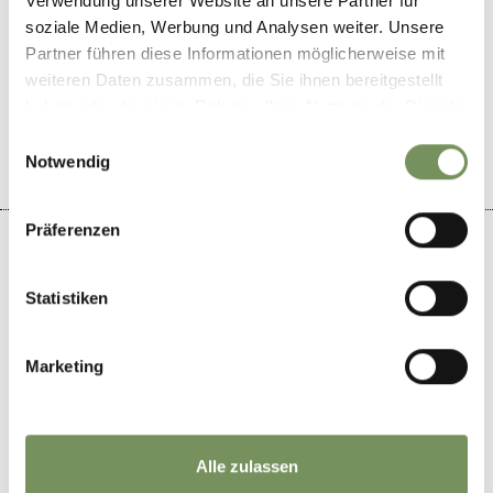
Verwendung unserer Website an unsere Partner für
soziale Medien, Werbung und Analysen weiter. Unsere
Partner führen diese Informationen möglicherweise mit
DID YOU FIND THIS CONTENT HELPFUL?
weiteren Daten zusammen, die Sie ihnen bereitgestellt
YES
NO
haben oder die sie im Rahmen Ihrer Nutzung der Dienste
gesammelt haben.
Einwilligungsauswahl
Notwendig
Präferenzen
Statistiken
+
−
Marketing
Alle zulassen