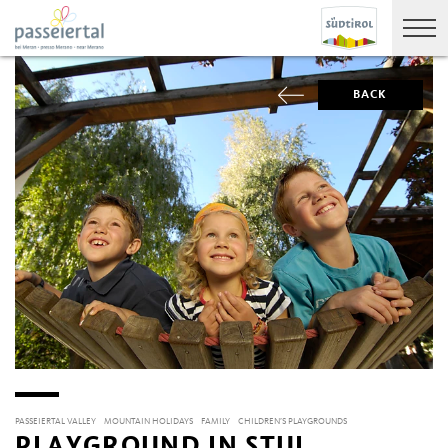
BACK
PASSEIERTAL VALLEY
MOUNTAIN HOLIDAYS
FAMILY
CHILDREN’S PLAYGROUNDS
PLAYGROUND IN STUL