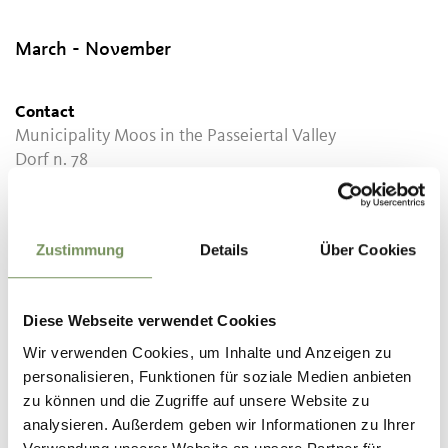
March - November
Contact
Municipality Moos in the Passeiertal Valley
Dorf n. 78
39013
Moos in Passeier
info@gemeinde.moosinpasseier.bz.it
Zustimmung
Details
Über Cookies
www.gemeinde.moosinpasseier.bz.it
T
+39 0473 643535
Diese Webseite verwendet Cookies
Recommended period
March, April, May, June, July, August, September,
Wir verwenden Cookies, um Inhalte und Anzeigen zu
October, November
personalisieren, Funktionen für soziale Medien anbieten
zu können und die Zugriffe auf unsere Website zu
analysieren. Außerdem geben wir Informationen zu Ihrer