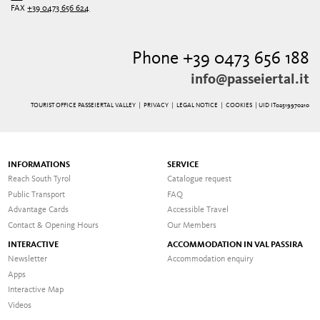
FAX
+39 0473 656 624
Phone +39 0473 656 188
info@passeiertal.it
TOURIST OFFICE PASSEIERTAL VALLEY |
PRIVACY
|
LEGAL NOTICE
|
COOKIES
| UID IT02519970210
INFORMATIONS
SERVICE
Reach South Tyrol
Catalogue request
Public Transport
FAQ
Advantage Cards
Accessible Travel
Contact & Opening Hours
Our Members
INTERACTIVE
ACCOMMODATION IN VAL PASSIRA
Newsletter
Accommodation enquiry
Apps
Interactive Map
Videos