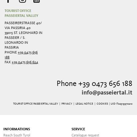
TOURIST OFFICE
PASSEIERTAL VALLEY
PASSEIRERSTRASSE 40/ V
IA PASSIRIA 40
39015 ST. LEONHARD IN
PASSEIER / S.
LEONARDO IN
PASSIRIA
PHONE
+39 0473 656
188
FAX
+39 0473 656 624
Phone +39 0473 656 188
info@passeiertal.it
TOURIST OFFICE PASSEIERTAL VALLEY |
PRIVACY
|
LEGAL NOTICE
|
COOKIES
| UID IT02519970210
INFORMATIONS
SERVICE
Reach South Tyrol
Catalogue request