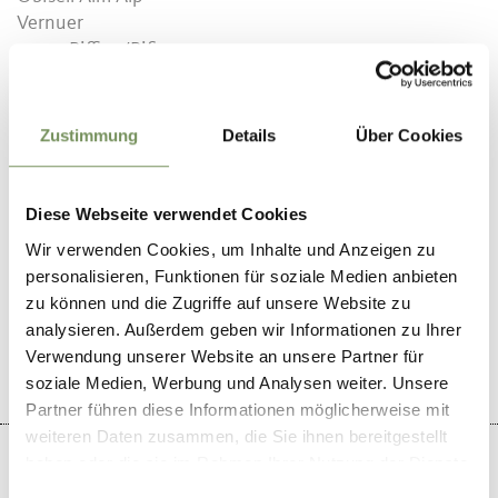
Vernuer
39010
Riffian/Rifiano
erichschaffler87@gmail.com
T
+39 347 1341721
Zustimmung
Details
Über Cookies
Diese Webseite verwendet Cookies
Wir verwenden Cookies, um Inhalte und Anzeigen zu
DID YOU FIND THIS CONTENT HELPFUL?
personalisieren, Funktionen für soziale Medien anbieten
zu können und die Zugriffe auf unsere Website zu
YES
NO
analysieren. Außerdem geben wir Informationen zu Ihrer
Verwendung unserer Website an unsere Partner für
soziale Medien, Werbung und Analysen weiter. Unsere
Partner führen diese Informationen möglicherweise mit
weiteren Daten zusammen, die Sie ihnen bereitgestellt
haben oder die sie im Rahmen Ihrer Nutzung der Dienste
gesammelt haben.
Einwilligungsauswahl