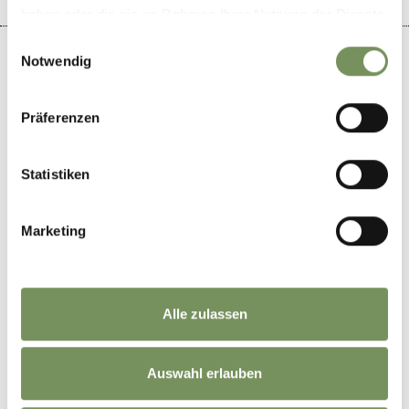
haben oder die sie im Rahmen Ihrer Nutzung der Dienste
gesammelt haben.
Einwilligungsauswahl
Notwendig
Präferenzen
+
−
Statistiken
Marketing
Alle zulassen
Auswahl erlauben