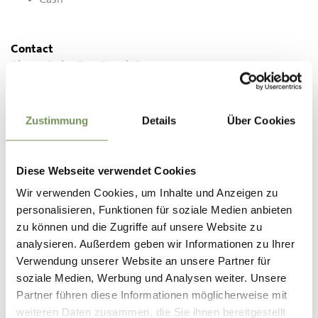
Contact
Pisten Pub - Bar/Snack Bar
Pfelderer Straße 11
39013
Moos in Passeier/Moso in Passiria
Zustimmung
Details
Über Cookies
heidihofer81@gmail.com
T
+39 333 5211421
Diese Webseite verwendet Cookies
Wir verwenden Cookies, um Inhalte und Anzeigen zu
personalisieren, Funktionen für soziale Medien anbieten
zu können und die Zugriffe auf unsere Website zu
DID YOU FIND THIS CONTENT HELPFUL?
analysieren. Außerdem geben wir Informationen zu Ihrer
Verwendung unserer Website an unsere Partner für
YES
NO
soziale Medien, Werbung und Analysen weiter. Unsere
Partner führen diese Informationen möglicherweise mit
weiteren Daten zusammen, die Sie ihnen bereitgestellt