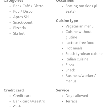
Categories
Occasions
Bar / Café / Bistro
Seating outside (56
Pub / Disco
Seats)
Apres Ski
Cuisine type
Snack-point
Vegetarian menu
Pizzeria
Cuisine without
Ski hut
glutine
Lactose-free food
Hot meals
South tyrolean cuisine
Italian cuisine
Pizza
Snack
Business/workers'
menus
Credit card
Service
Credit card
Dogs allowed
Bank card/Maestro
Terrace
Cash