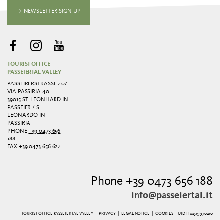
NEWSLETTER SIGN UP
TOURIST OFFICE
PASSEIERTAL VALLEY
PASSEIRERSTRASSE 40/ V
IA PASSIRIA 40
39015 ST. LEONHARD IN
PASSEIER / S.
LEONARDO IN
PASSIRIA
PHONE
+39 0473 656
188
FAX
+39 0473 656 624
Phone +39 0473 656 188
info@passeiertal.it
TOURIST OFFICE PASSEIERTAL VALLEY |
PRIVACY
|
LEGAL NOTICE
|
COOKIES
| UID IT02519970210