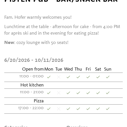
Fam. Hofer warmly welcomes you!
Lunchtime at the table - afternoon for cake - from 4:00 PM
for après ski and in the evening for eating pizza!
New
: cozy lounge with 50 seats!
6/20/2026 - 10/11/2026
Open from
Mon
Tue
Wed
Thu
Fri
Sat
Sun
11:00 - 01:00
Hot kitchen
11:00 - 21:00
Pizza
17:00 - 22:00