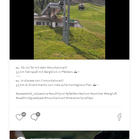
🏎️ Ab ins Tal mit dem Mountaincart!
3,5 km Fahrspaß mit Bergblick in Pfelders. ⛰️✨
-----
🏎️ In discesa con il mountaincart!
3,5 km di divertimento con vista sulle montagne a Plan. ⛰️✨
#passeiertal_valpassiria #southtyrol #pfelders #action #sommer #bergluft
#suedtirolguestpass #mountaincart #meranocityvalleys
42
0