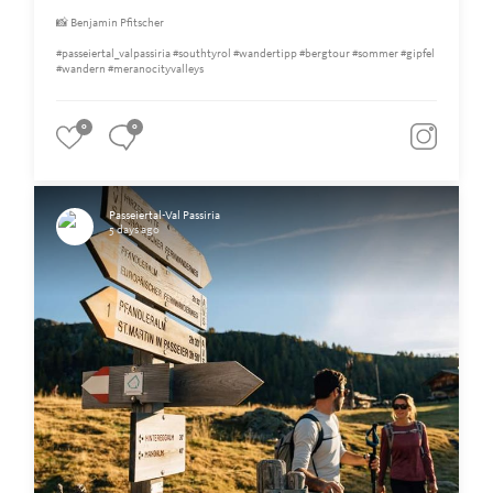
📸 Benjamin Pfitscher
#passeiertal_valpassiria #southtyrol #wandertipp #bergtour #sommer #gipfel
#wandern #meranocityvalleys
0
0
Passeiertal-Val Passiria
5 days ago