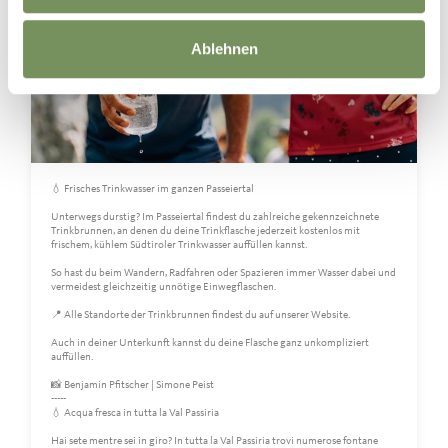
Ablehnen
💧 Frisches Trinkwasser im ganzen Passeiertal
Unterwegs durstig? Im Passeiertal findest du zahlreiche gekennzeichnete
Trinkbrunnen, an denen du deine Trinkflasche jederzeit kostenlos mit
frischem, kühlem Südtiroler Trinkwasser auffüllen kannst.
So hast du beim Wandern, Radfahren oder Spazieren immer Wasser dabei und
vermeidest gleichzeitig unnötige Einwegflaschen.
📍 Alle Standorte der Trinkbrunnen findest du auf unserer Website.
Auch in deiner Unterkunft kannst du deine Flasche ganz unkompliziert
auffüllen.
📸 Benjamin Pfitscher | Simone Peist
-----
💧 Acqua fresca in tutta la Val Passiria
Hai sete mentre sei in giro? In tutta la Val Passiria trovi numerose fontane