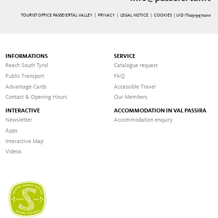
TOURIST OFFICE PASSEIERTAL VALLEY |
PRIVACY
|
LEGAL NOTICE
|
COOKIES
| UID IT02519970210
INFORMATIONS
SERVICE
Reach South Tyrol
Catalogue request
Public Transport
FAQ
Advantage Cards
Accessible Travel
Contact & Opening Hours
Our Members
INTERACTIVE
ACCOMMODATION IN VAL PASSIRA
Newsletter
Accommodation enquiry
Apps
Interactive Map
Videos