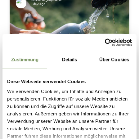
passeiertal_valpassiria
4 days ago
Zustimmung
Details
Über Cookies
Diese Webseite verwendet Cookies
Wir verwenden Cookies, um Inhalte und Anzeigen zu
personalisieren, Funktionen für soziale Medien anbieten
zu können und die Zugriffe auf unsere Website zu
💧 Frisches Trinkwasser im ganzen Passeiertal
analysieren. Außerdem geben wir Informationen zu Ihrer
Unterwegs durstig? Im Passeiertal findest du zahlreiche gekennzeichnete
Verwendung unserer Website an unsere Partner für
Trinkbrunnen, an denen du deine Trinkflasche jederzeit kostenlos mit
soziale Medien, Werbung und Analysen weiter. Unsere
frischem, kühlem Südtiroler Trinkwasser auffüllen kannst.
Partner führen diese Informationen möglicherweise mit
So hast du beim Wandern, Radfahren oder Spazieren immer Wasser dabei und