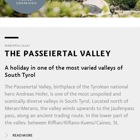
COMPANION
PASSEIERTAL VALLEY
THE PASSEIERTAL VALLEY
A holiday in one of the most varied valleys of
South Tyrol
The Passeiertal Valley, birthplace of the Tyrolean national
hero Andreas Hofer, is one of the most unspoiled and
scenically diverse valleys in South Tyrol. Located north of
Meran/Merano, the valley winds upwards to the Jaufenpass
pass, along an ancient trading route. In the lower part of
the valley, between Riffian/Rifiano-Kuens/Caines, St.
Martin/S. Martino and the main town of St.
READ MORE
Leonhard/S.Leonardo, holidaymakers will find a gentle,