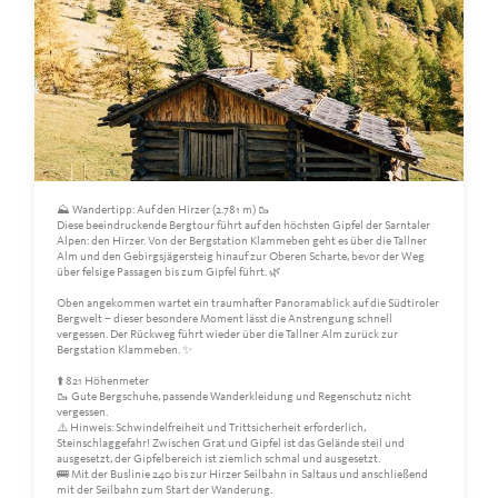
⛰️ Wandertipp: Auf den Hirzer (2.781 m) 🥾
Diese beeindruckende Bergtour führt auf den höchsten Gipfel der Sarntaler
Alpen: den Hirzer. Von der Bergstation Klammeben geht es über die Tallner
Alm und den Gebirgsjägersteig hinauf zur Oberen Scharte, bevor der Weg
über felsige Passagen bis zum Gipfel führt. 🌿
Oben angekommen wartet ein traumhafter Panoramablick auf die Südtiroler
Bergwelt – dieser besondere Moment lässt die Anstrengung schnell
vergessen. Der Rückweg führt wieder über die Tallner Alm zurück zur
Bergstation Klammeben. ✨
⬆️ 821 Höhenmeter
🥾 Gute Bergschuhe, passende Wanderkleidung und Regenschutz nicht
vergessen.
⚠️ Hinweis: Schwindelfreiheit und Trittsicherheit erforderlich,
Steinschlaggefahr! Zwischen Grat und Gipfel ist das Gelände steil und
ausgesetzt, der Gipfelbereich ist ziemlich schmal und ausgesetzt.
🚌 Mit der Buslinie 240 bis zur Hirzer Seilbahn in Saltaus und anschließend
mit der Seilbahn zum Start der Wanderung.