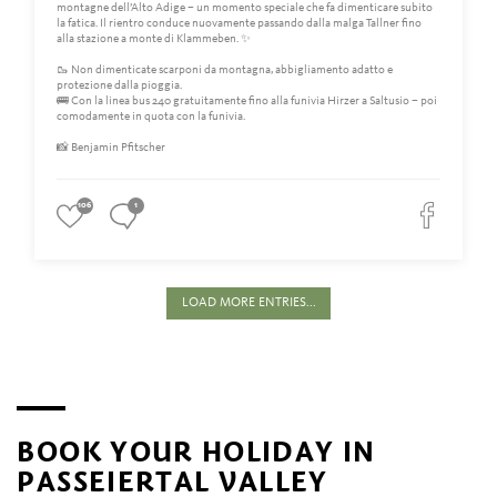
montagne dell’Alto Adige – un momento speciale che fa dimenticare subito
la fatica. Il rientro conduce nuovamente passando dalla malga Tallner fino
alla stazione a monte di Klammeben. ✨
🥾 Non dimenticate scarponi da montagna, abbigliamento adatto e
protezione dalla pioggia.
🚌 Con la linea bus 240 gratuitamente fino alla funivia Hirzer a Saltusio – poi
comodamente in quota con la funivia.
📸 Benjamin Pfitscher
106
1
LOAD MORE ENTRIES...
BOOK YOUR HOLIDAY IN
PASSEIERTAL VALLEY