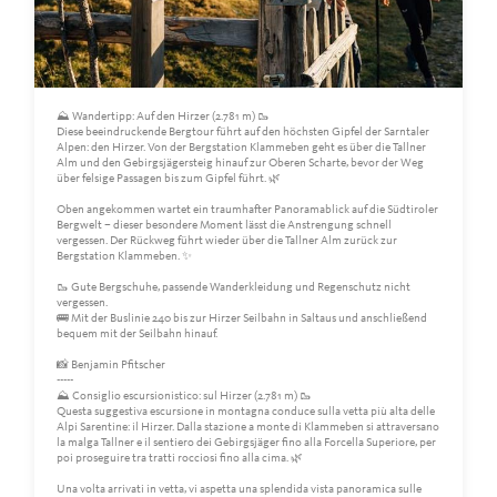
⛰️ Wandertipp: Auf den Hirzer (2.781 m) 🥾
Diese beeindruckende Bergtour führt auf den höchsten Gipfel der Sarntaler
Alpen: den Hirzer. Von der Bergstation Klammeben geht es über die Tallner
Alm und den Gebirgsjägersteig hinauf zur Oberen Scharte, bevor der Weg
über felsige Passagen bis zum Gipfel führt. 🌿
Oben angekommen wartet ein traumhafter Panoramablick auf die Südtiroler
Bergwelt – dieser besondere Moment lässt die Anstrengung schnell
vergessen. Der Rückweg führt wieder über die Tallner Alm zurück zur
Bergstation Klammeben. ✨
🥾 Gute Bergschuhe, passende Wanderkleidung und Regenschutz nicht
vergessen.
🚌 Mit der Buslinie 240 bis zur Hirzer Seilbahn in Saltaus und anschließend
bequem mit der Seilbahn hinauf.
📸 Benjamin Pfitscher
-----
⛰️ Consiglio escursionistico: sul Hirzer (2.781 m) 🥾
Questa suggestiva escursione in montagna conduce sulla vetta più alta delle
Alpi Sarentine: il Hirzer. Dalla stazione a monte di Klammeben si attraversano
la malga Tallner e il sentiero dei Gebirgsjäger fino alla Forcella Superiore, per
poi proseguire tra tratti rocciosi fino alla cima. 🌿
Una volta arrivati in vetta, vi aspetta una splendida vista panoramica sulle