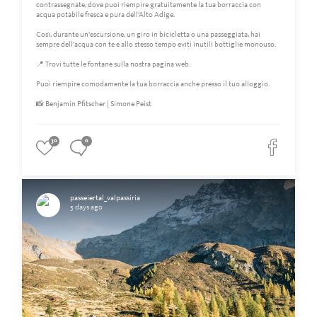
contrassegnate, dove puoi riempire gratuitamente la tua borraccia con
acqua potabile fresca e pura dell’Alto Adige.
Così, durante un’escursione, un giro in bicicletta o una passeggiata, hai
sempre dell’acqua con te e allo stesso tempo eviti inutili bottiglie monouso.
📍 Trovi tutte le fontane sulla nostra pagina web.
Puoi riempire comodamente la tua borraccia anche presso il tuo alloggio.
📸 Benjamin Pfitscher | Simone Peist
30
0
passeiertal_valpassiria
5 days ago