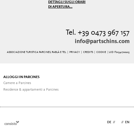
DETTAGLI SUGLI ORARI
DI APERTURA...
Tel. +39 0473 967 157
info@partschins.com
ASSOCIAZIONE TURISTICA PARCINES, RABLÀ E TEL |
PRIVACY
|
CREDITS
|
COOKIE
| UID IT01541700215
ALLOGGI IN PARCINES
Camere a Parcines
Residence & appartamenti a Parcines
DE
//
IT
//
EN