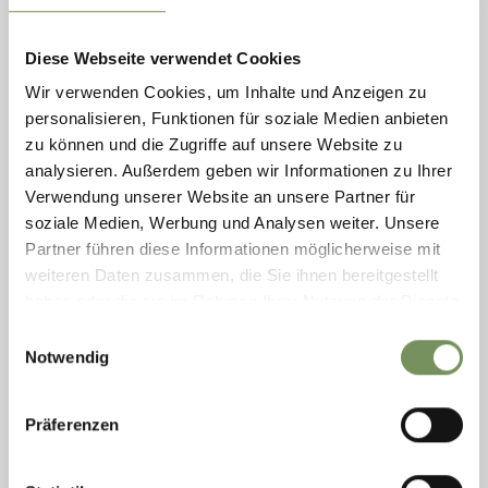
domenica
09
ago
Diese Webseite verwendet Cookies
Rablà
Wir verwenden Cookies, um Inhalte und Anzeigen zu
14:00
+ altre date
personalisieren, Funktionen für soziale Medien anbieten
RAFTING PER TUTTA LA FAMIGLIA
zu können und die Zugriffe auf unsere Website zu
analysieren. Außerdem geben wir Informationen zu Ihrer
Avventurosa gita rafting sul fiume Adige con un'esperta di
Verwendung unserer Website an unsere Partner für
Rafting! Maggio & Settembre alle ore 14 Giugno - Agosto alle ore
10 & 14 Bambini (5-13 anni): € 40,00 Adulti: € 50,00 Durata: ca. 3
soziale Medien, Werbung und Analysen weiter. Unsere
ore
Partner führen diese Informationen möglicherweise mit
LEGGI DI PIÙ
weiteren Daten zusammen, die Sie ihnen bereitgestellt
haben oder die sie im Rahmen Ihrer Nutzung der Dienste
gesammelt haben.
Einwilligungsauswahl
Notwendig
Präferenzen