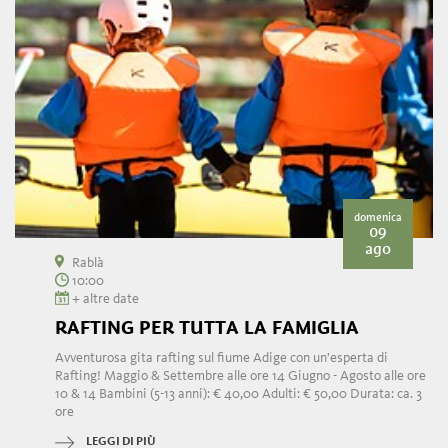
domenica
09
ago
Rablà
10:00
+ altre date
RAFTING PER TUTTA LA FAMIGLIA
Avventurosa gita rafting sul fiume Adige con un'esperta di
Rafting! Maggio & Settembre alle ore 14 Giugno - Agosto alle ore
10 & 14 Bambini (5-13 anni): € 40,00 Adulti: € 50,00 Durata: ca. 3
ore
LEGGI DI PIÙ