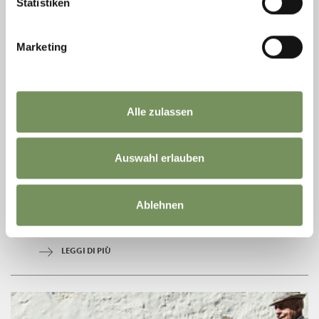
Statistiken
Marketing
domenica
Alle zulassen
09
ago
Rablà
15:30
Auswahl erlauben
+ altre date
SUP - STAND UP PADDLING SULL'ADIGE
Ablehnen
Stand up paddling sul fiume Adige con le guida esperta di Rafting
Adventure Südtirol! Prezzo (da 13 anni): € 60,00 Durata: ca. 2 - 2
1/2 ore
LEGGI DI PIÙ