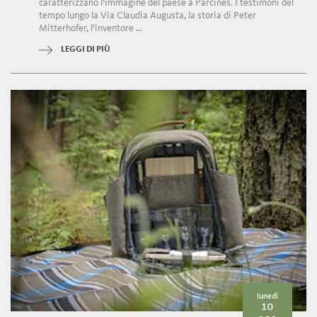
caratterizzano l’immagine del paese a Parcines. I testimoni del
tempo lungo la Via Claudia Augusta, la storia di Peter
Mitterhofer, l’inventore ...
LEGGI DI PIÙ
lunedì
10