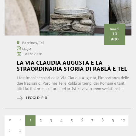
lunedì
10
ago
Parcines/Tel
14:30
+ altre date
LA VIA CLAUDIA AUGUSTA E LA
STRAORDINARIA STORIA DI RABLÀ E TEL
I testimoni secolari della Via Claudia Augusta, l’importanza delle
due frazioni di Parcines Tel e Rablà ai tempi dei Romani e tanti
altri fatti storici, culturali ed artistici vi verranno svelati nel ...
LEGGI DI PIÙ
«
‹
1
2
3
4
5
6
7
8
9
10
›
»