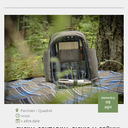
domenica
09
ago
Parcines / Quadrat
10:00
+ altre date