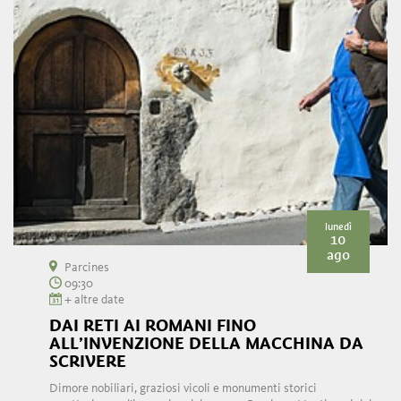
lunedì
10
ago
Parcines
09:30
+ altre date
DAI RETI AI ROMANI FINO
ALL’INVENZIONE DELLA MACCHINA DA
SCRIVERE
Dimore nobiliari, graziosi vicoli e monumenti storici