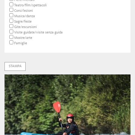
Fiere/mercati
Teatro/film/spettacoli
Corsi/lezioni
Musica/danza
Sagre/feste
Gite/escursioni
Visite guidate/visite senza guida
Mostre/arte
Famiglie
STAMPA