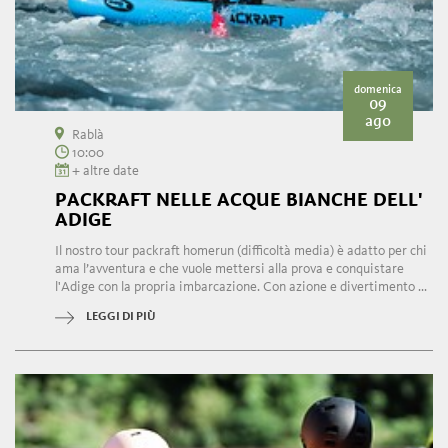
domenica
09
ago
Rablà
10:00
+ altre date
PACKRAFT NELLE ACQUE BIANCHE DELL'
ADIGE
Il nostro tour packraft homerun (difficoltà media) è adatto per chi
ama l’avventura e che vuole mettersi alla prova e conquistare
l'Adige con la propria imbarcazione. Con azione e divertimento ...
LEGGI DI PIÙ