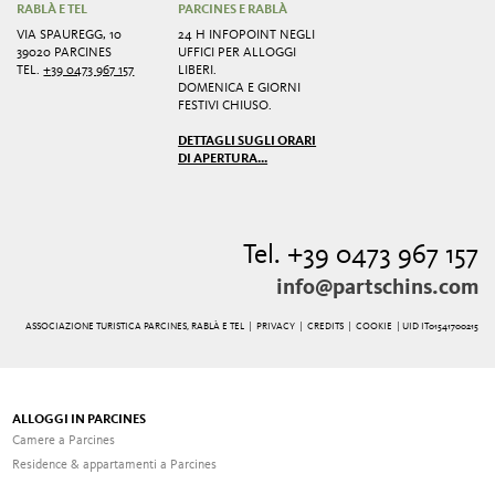
RABLÀ E TEL
PARCINES E RABLÀ
VIA SPAUREGG, 10
24 H INFOPOINT NEGLI
39020 PARCINES
UFFICI PER ALLOGGI
TEL.
+39 0473 967 157
LIBERI.
DOMENICA E GIORNI
FESTIVI CHIUSO.
DETTAGLI SUGLI ORARI
DI APERTURA...
Tel. +39 0473 967 157
info@partschins.com
ASSOCIAZIONE TURISTICA PARCINES, RABLÀ E TEL |
PRIVACY
|
CREDITS
|
COOKIE
| UID IT01541700215
ALLOGGI IN PARCINES
Camere a Parcines
Residence & appartamenti a Parcines