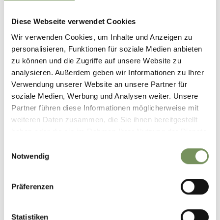
info@trauttmansdorff.it
www.trauttmansdorff.it
Diese Webseite verwendet Cookies
T
+39 0473 255600
Wir verwenden Cookies, um Inhalte und Anzeigen zu
personalisieren, Funktionen für soziale Medien anbieten
lumagica.com
zu können und die Zugriffe auf unsere Website zu
analysieren. Außerdem geben wir Informationen zu Ihrer
Prezzi
Verwendung unserer Website an unsere Partner für
Adulti
soziale Medien, Werbung und Analysen weiter. Unsere
19,9 €
Prenotazione Online
Partner führen diese Informationen möglicherweise mit
22,5 €
Cassa serale
weiteren Daten zusammen, die Sie ihnen bereitgestellt
17,9 €
Prenotazione online scontata
haben oder die sie im Rahmen Ihrer Nutzung der Dienste
20,5 €
Ridotto cassa serale
gesammelt haben.
Bambini
Einwilligungsauswahl
Notwendig
14,9 €
Prenotazione Online
16,5 €
Cassa serale
Präferenzen
Iscrizione richiesta
Si
Statistiken