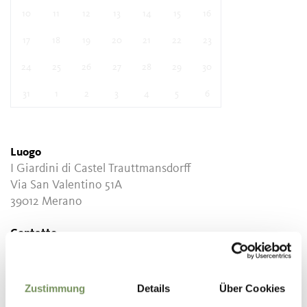
10
11
12
13
14
15
16
17
18
19
20
21
22
23
24
25
26
27
28
29
30
31
1
2
3
4
5
6
Luogo
I Giardini di Castel Trauttmansdorff
Via San Valentino 51A
39012 Merano
Contatto
I Giardini di Castel Trauttmansdorff
Via S. Valentino 51/A
39012 Merano
Zustimmung
Details
Über Cookies