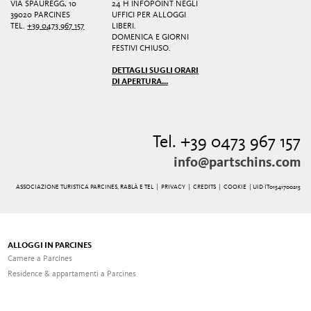
VIA SPAUREGG, 10
24 H INFOPOINT NEGLI
39020 PARCINES
UFFICI PER ALLOGGI
TEL.
+39 0473 967 157
LIBERI.
DOMENICA E GIORNI
FESTIVI CHIUSO.
DETTAGLI SUGLI ORARI
DI APERTURA...
Tel. +39 0473 967 157
info@partschins.com
ASSOCIAZIONE TURISTICA PARCINES, RABLÀ E TEL |
PRIVACY
|
CREDITS
|
COOKIE
| UID IT01541700215
ALLOGGI IN PARCINES
Camere a Parcines
Residence & appartamenti a Parcines