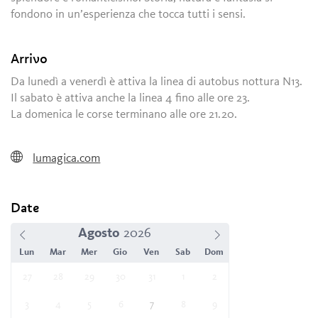
fondono in un’esperienza che tocca tutti i sensi.
Arrivo
Da lunedì a venerdì è attiva la linea di autobus nottura N13.
Il sabato è attiva anche la linea 4 fino alle ore 23.
La domenica le corse terminano alle ore 21.20.
lumagica.com
Date
Agosto
Lun
Mar
Mer
Gio
Ven
Sab
Dom
27
28
29
30
31
1
2
3
4
5
6
7
8
9