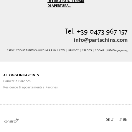
DETTAGLI SUGLI ORARI
DI APERTURA...
Tel. +39 0473 967 157
info@partschins.com
ASSOCIAZIONE TURISTICA PARCINES, RABLÀ E TEL |
PRIVACY
|
CREDITS
|
COOKIE
| UID IT01541700215
ALLOGGI IN PARCINES
Camere a Parcines
Residence & appartamenti a Parcines
DE
//
IT
//
EN