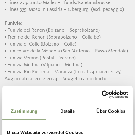
▪ Linea 273: tratto Malles – Pfunds/Kajetansbrücke
▪ Linea 335: Moso in Passiria – Obergurgl (escl. pedaggio)
Funivie:
▪ Funivia del Renon (Bolzano – Soprabolzano)
▪ Trenino del Renon (Soprabolzano – Collalbo)
▪ Funivia di Colle (Bolzano – Colle)
▪ Funicolare della Mendola (Sant’Antonio – Passo Mendola)
▪ Funivia Verano (Postal – Verano)
▪ Funivia Meltina (Vilpiano – Meltina)
▪ Funivia Rio Pusteria – Maranza (fino al 24 marzo 2025)
Aggiornato al 20.12.2024 – Soggetto a modifiche
Servizi NON inclusi
▪ Linee speciali: Nightliner
▪ Treni a lunga percorrenza (es. Railjet, Frecciarossa, Italo,
Zustimmung
Details
Über Cookies
Eurocity, Intercity)
▪ Linee alpine: Alpe di Siusi Shuttle 10, 11, 12 | Linee 439, 442,
444 in estate
Diese Webseite verwendet Cookies