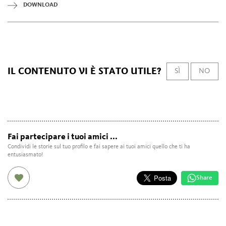
DOWNLOAD
IL CONTENUTO VI È STATO UTILE?
SÌ
NO
Fai partecipare i tuoi amici ...
Condividi le storie sul tuo profilo e fai sapere ai tuoi amici quello che ti ha
entusiasmato!
Share