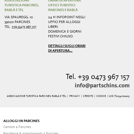
ASSOCIAZIONE
ORARI DI APERTURA
TURISTICA PARCINES,
UFFICI TURISTICI
RABLÀ E TEL
PARCINES E RABLÀ
VIA SPAUREGG, 10
24 H INFOPOINT NEGLI
39020 PARCINES
UFFICI PER ALLOGGI
TEL.
+39 0473 967 157
LIBERI.
DOMENICA E GIORNI
FESTIVI CHIUSO.
DETTAGLI SUGLI ORARI
DI APERTURA...
Tel. +39 0473 967 157
info@partschins.com
ASSOCIAZIONE TURISTICA PARCINES, RABLÀ E TEL |
PRIVACY
|
CREDITS
|
COOKIE
| UID IT01541700215
ALLOGGI IN PARCINES
Camere a Parcines
Residence & appartamenti a Parcines