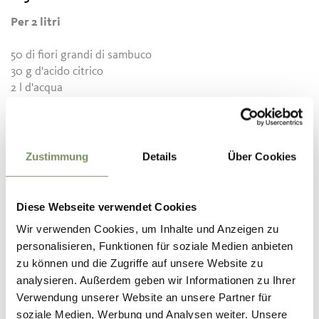
Per 2 litri
50 di fiori grandi di sambuco
30 g d'acido citrico
2 l d'acqua
2 kg di zucchero
4 limoni
Zustimmung
Details
Über Cookies
Preparazione
Diese Webseite verwendet Cookies
Portare ad ebollizione l'acqua e lo zucchero. Togliere la
Wir verwenden Cookies, um Inhalte und Anzeigen zu
pentola dal fuoco e far raffreddare. Poi aggiungere all'acqua
personalisieren, Funktionen für soziale Medien anbieten
i fiori di sambuco, l'acido citrico ed i limoni lavati e tagliati a
zu können und die Zugriffe auf unsere Website zu
fette. Far riposare per 3 giorni in un luogo fresco,
analysieren. Außerdem geben wir Informationen zu Ihrer
mescolando di tanto in tanto.
Verwendung unserer Website an unsere Partner für
Poi imbottigliare e chiudere accuratamente.
soziale Medien, Werbung und Analysen weiter. Unsere