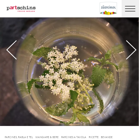
PARCINES, RABLA E TEL
MANGIARE & BERE
PARCINES A TAVOLA
RICETTE
BEVANDE