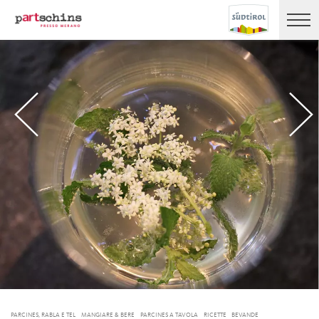
PARCINES, RABLA E TEL
MANGIARE & BERE
PARCINES A TAVOLA
RICETTE
BEVANDE