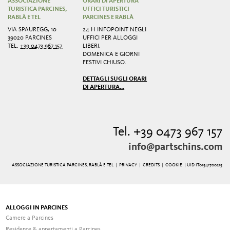
ASSOCIAZIONE
ORARI DI APERTURA
TURISTICA PARCINES,
UFFICI TURISTICI
RABLÀ E TEL
PARCINES E RABLÀ
VIA SPAUREGG, 10
24 H INFOPOINT NEGLI
39020 PARCINES
UFFICI PER ALLOGGI
TEL.
+39 0473 967 157
LIBERI.
DOMENICA E GIORNI
FESTIVI CHIUSO.
DETTAGLI SUGLI ORARI
DI APERTURA...
Tel. +39 0473 967 157
info@partschins.com
ASSOCIAZIONE TURISTICA PARCINES, RABLÀ E TEL |
PRIVACY
|
CREDITS
|
COOKIE
| UID IT01541700215
ALLOGGI IN PARCINES
Camere a Parcines
Residence & appartamenti a Parcines