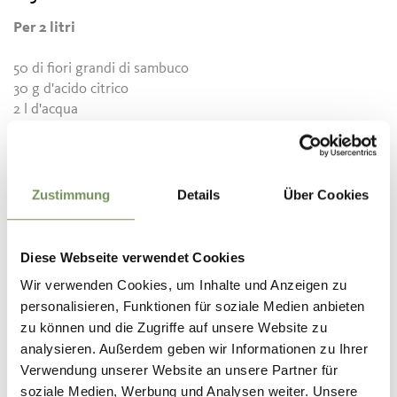
Per 2 litri
50 di fiori grandi di sambuco
30 g d'acido citrico
2 l d'acqua
2 kg di zucchero
4 limoni
Zustimmung
Details
Über Cookies
Preparazione
Diese Webseite verwendet Cookies
Portare ad ebollizione l'acqua e lo zucchero. Togliere la
Wir verwenden Cookies, um Inhalte und Anzeigen zu
pentola dal fuoco e far raffreddare. Poi aggiungere all'acqua
personalisieren, Funktionen für soziale Medien anbieten
i fiori di sambuco, l'acido citrico ed i limoni lavati e tagliati a
zu können und die Zugriffe auf unsere Website zu
fette. Far riposare per 3 giorni in un luogo fresco,
analysieren. Außerdem geben wir Informationen zu Ihrer
mescolando di tanto in tanto.
Verwendung unserer Website an unsere Partner für
Poi imbottigliare e chiudere accuratamente.
soziale Medien, Werbung und Analysen weiter. Unsere