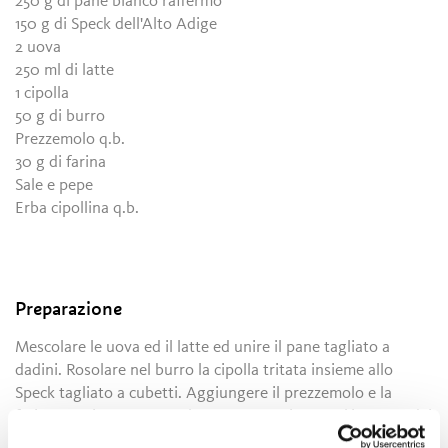
250 g di pane bianco raffermo
150 g di Speck dell'Alto Adige
2 uova
250 ml di latte
1 cipolla
50 g di burro
Prezzemolo q.b.
30 g di farina
Sale e pepe
Erba cipollina q.b.
Preparazione
Mescolare le uova ed il latte ed unire il pane tagliato a
dadini. Rosolare nel burro la cipolla tritata insieme allo
Speck tagliato a cubetti. Aggiungere il prezzemolo e la
farina. Aggiustare con sale e pepe. Far riposare l'impasto dei
canederli per circa mezz'ora. Qualora l'impasto risultasse