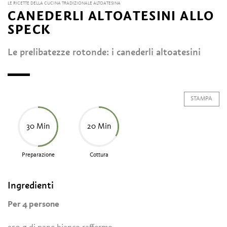
LE RICETTE DELLA CUCINA TRADIZIONALE ALTOATESINA
CANEDERLI ALTOATESINI ALLO
SPECK
Le prelibatezze rotonde: i canederli altoatesini
STAMPA
30 Min
20 Min
Preparazione
Cottura
Ingredienti
Per 4 persone