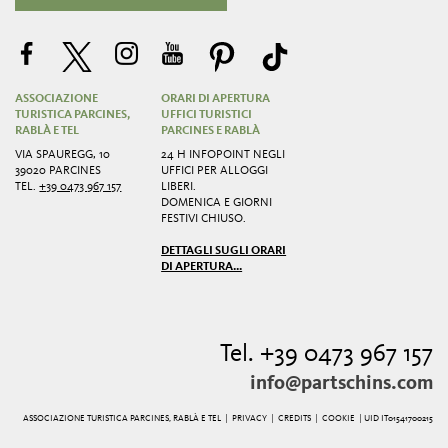
ASSOCIAZIONE
ORARI DI APERTURA
TURISTICA PARCINES,
UFFICI TURISTICI
RABLÀ E TEL
PARCINES E RABLÀ
VIA SPAUREGG, 10
24 H INFOPOINT NEGLI
39020 PARCINES
UFFICI PER ALLOGGI
TEL.
+39 0473 967 157
LIBERI.
DOMENICA E GIORNI
FESTIVI CHIUSO.
DETTAGLI SUGLI ORARI
DI APERTURA...
Tel. +39 0473 967 157
info@partschins.com
ASSOCIAZIONE TURISTICA PARCINES, RABLÀ E TEL |
PRIVACY
|
CREDITS
|
COOKIE
| UID IT01541700215