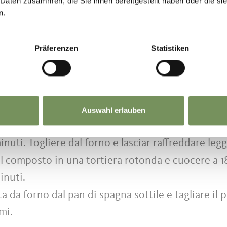
 Daten zusammen, die Sie ihnen bereitgestellt haben oder die s
ole separate.
n.
rli con metà dello zucchero a velo fino a renderli
scorza di limone, mescolare la farina e l’amido di 
Präferenzen
Statistiken
pizzico di sale agli albumi e sbattere a neve ferm
lbumi con l'altra metà dello zucchero a velo. Ora 
con il composto di tuorli.
el composto della torta in modo sottile su una teg
Auswahl erlauben
rno ad uno spessore di circa ½ cm e cuocere a 180°
minuti. Togliere dal forno e lasciar raffreddare le
l composto in una tortiera rotonda e cuocere a 18
inuti.
ta da forno dal pan di spagna sottile e tagliare il 
mi.