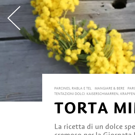
PARCINES, RABLA E TEL
MANGIARE & BERE
PAR
TENTAZIONI DOLCI: KAISERSCHMARREN, KRAPFEN
TORTA M
La ricetta di un dolce spe
cremoso per la Giornata 