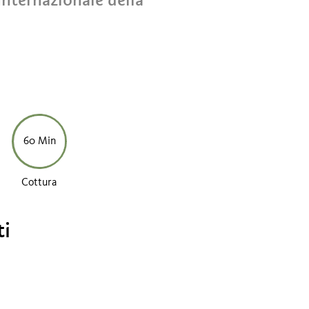
60 Min
Cottura
ti