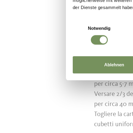
möglicherweise mit weiteren
albumi in ciot
der Dienste gesammelt habe
Sbattere i tuo
Einwilligungsauswahl
aggiungere la 
Notwendig
Aggiungere un 
sbattere gli a
accuratamente 
Stendere 1/3 d
Ablehnen
di carta da fo
per circa 5-7 
Versare 2/3 de
per circa 40 m
Togliere la car
cubetti unifor