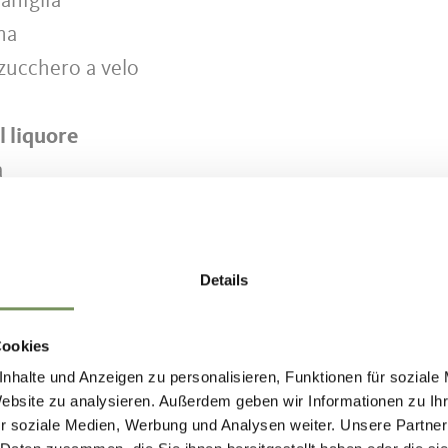
vaniglia
na
 zucchero a velo
l liquore
a
zucchero
di Grand Marnier
Details
Cookies
one
nhalte und Anzeigen zu personalisieren, Funktionen für soziale
Website zu analysieren. Außerdem geben wir Informationen zu I
o del pan di spagna, separare le uova e mettere i t
r soziale Medien, Werbung und Analysen weiter. Unsere Partner