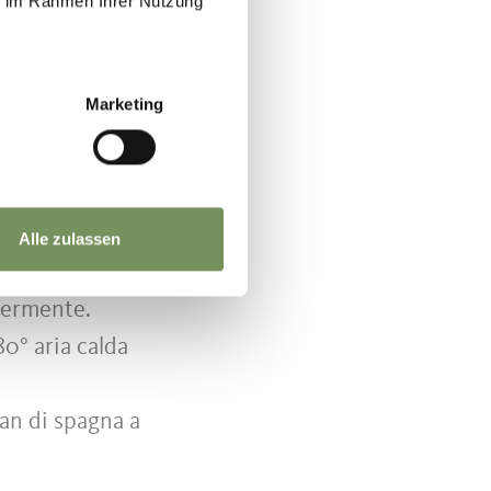
ie im Rahmen Ihrer Nutzung
 spumosi,
mais.
Marketing
a. Finire di
mescolare
lia rivestita
Alle zulassen
 aria calda
ggermente.
0° aria calda
pan di spagna a