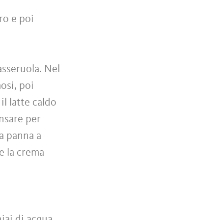
ro e poi
casseruola. Nel
osi, poi
l latte caldo
nsare per
la panna a
e la crema
hiai di acqua