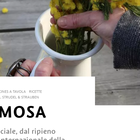
CINES A TAVOLA
RICETTE
, STRUDEL & STRAUBEN
IMOSA
ciale, dal ripieno
Internazionale della