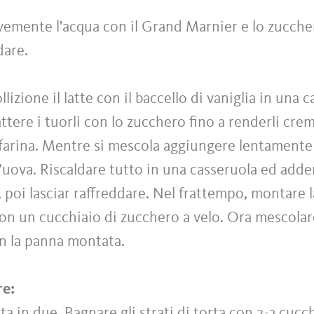
evemente l'acqua con il Grand Marnier e lo zucche
dare.
lizione il latte con il baccello di vaniglia in una 
ttere i tuorli con lo zucchero fino a renderli crem
farina. Mentre si mescola aggiungere lentamente i
uova. Riscaldare tutto in una casseruola ed adde
, poi lasciar raffreddare. Nel frattempo, montare 
con un cucchiaio di zucchero a velo. Ora mescolar
on la panna montata.
re:
ta in due. Bagnare gli strati di torta con 2-3 cucc