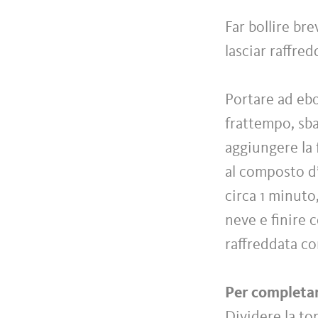
Far bollire br
lasciar raffred
Portare ad ebol
frattempo, sba
aggiungere la 
al composto d’
circa 1 minuto
neve e finire 
raffreddata c
Per completa
Dividere la tor