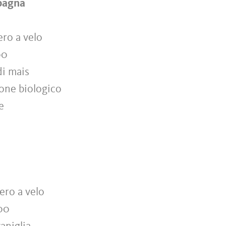
spagna
ero a velo
00
di mais
mone biologico
le
e
ero a velo
 00