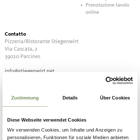
Prenotazione tavolo
online
Contatto
Pizzeria/Ristorante Stiegenwirt
Via Cascata, 2
39020
Parcines
info@stiegenwirt.net
www.stiegenwirt.net
T
+39 345 8141368
Zustimmung
Details
Über Cookies
Diese Webseite verwendet Cookies
IL CONTENUTO VI È STATO UTILE?
SÌ
NO
Wir verwenden Cookies, um Inhalte und Anzeigen zu
personalisieren, Funktionen für soziale Medien anbieten