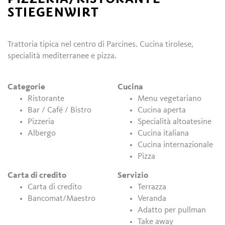
STIEGENWIRT
Trattoria tipica nel centro di Parcines. Cucina tirolese,
specialità mediterranee e pizza.
Categorie
Cucina
Ristorante
Menu vegetariano
Bar / Café / Bistro
Cucina aperta
Pizzeria
Specialità altoatesine
Albergo
Cucina italiana
Cucina internazionale
Pizza
Carta di credito
Servizio
Carta di credito
Terrazza
Bancomat/Maestro
Veranda
Adatto per pullman
Take away