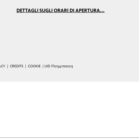
DETTAGLI SUGLI ORARI DI APERTURA...
ACY
|
CREDITS
|
COOKIE
| UID IT01541700215