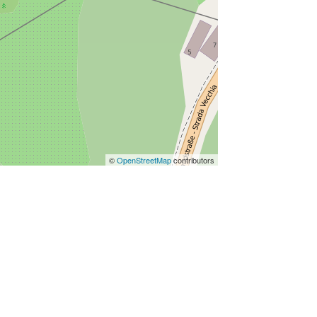
©
OpenStreetMap
contributors