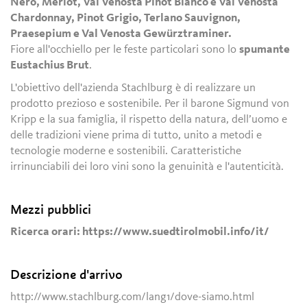
Nero, Merlot, Val Venosta Pinot Bianco e Val Venosta
Chardonnay, Pinot Grigio, Terlano Sauvignon,
Praesepium e Val Venosta Gewürztraminer.
Fiore all'occhiello per le feste particolari sono lo
spumante
Eustachius Brut
.
L'obiettivo dell'azienda Stachlburg è di realizzare un
prodotto prezioso e sostenibile. Per il barone Sigmund von
Kripp e la sua famiglia, il rispetto della natura, dell’uomo e
delle tradizioni viene prima di tutto, unito a metodi e
tecnologie moderne e sostenibili. Caratteristiche
irrinunciabili dei loro vini sono la genuinità e l'autenticità.
Mezzi pubblici
Ricerca orari: https://www.suedtirolmobil.info/it/
Descrizione d'arrivo
http://www.stachlburg.com/lang1/dove-siamo.html