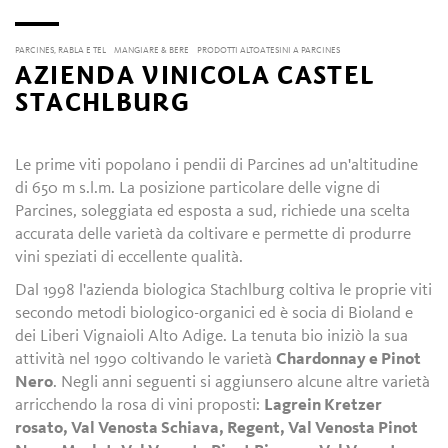
PARCINES, RABLA E TEL
MANGIARE & BERE
PRODOTTI ALTOATESINI A PARCINES
AZIENDA VINICOLA CASTEL
STACHLBURG
Le prime viti popolano i pendii di Parcines ad un'altitudine
di 650 m s.l.m. La posizione particolare delle vigne di
Parcines, soleggiata ed esposta a sud, richiede una scelta
accurata delle varietà da coltivare e permette di produrre
vini speziati di eccellente qualità.
Dal 1998 l'azienda biologica Stachlburg coltiva le proprie viti
secondo metodi biologico-organici ed è socia di Bioland e
dei Liberi Vignaioli Alto Adige. La tenuta bio iniziò la sua
attività nel 1990 coltivando le varietà
Chardonnay e Pinot
Nero
. Negli anni seguenti si aggiunsero alcune altre varietà
arricchendo la rosa di vini proposti:
Lagrein Kretzer
rosato, Val Venosta Schiava, Regent, Val Venosta Pinot