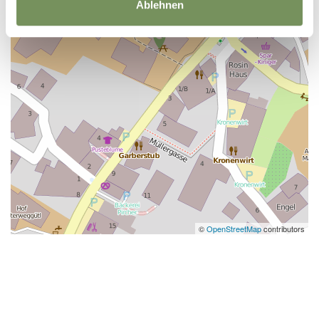
Ablehnen
©
OpenStreetMap
contributors