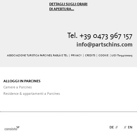
DETTAGLI SUGLI ORARI
DI APERTURA...
Tel. +39 0473 967 157
info@partschins.com
ASSOCIAZIONE TURISTICA PARCINES, RABLÀ E TEL |
PRIVACY
|
CREDITS
|
COOKIE
| UID IT01541700215
ALLOGGI IN PARCINES
Camere a Parcines
Residence & appartamenti a Parcines
DE
//
IT
//
EN