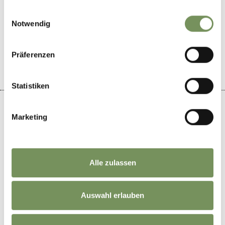
gesammelt haben.
Einwilligungsauswahl
Notwendig
IL CONTENUTO VI È STATO UTILE?
SÌ
NO
Präferenzen
Statistiken
Marketing
+
−
Alle zulassen
Auswahl erlauben