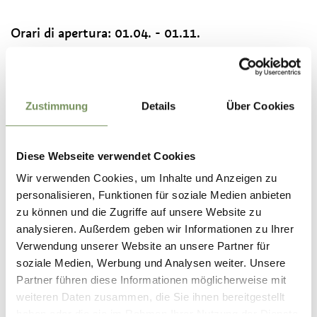
Orari di apertura:
01.04. - 01.11.
lun
mar
mer
gio
ven
sab
dom
09:00 - 12:00
10:00 - 12:00
Zustimmung
Details
Über Cookies
15:00 - 18:00
Diese Webseite verwendet Cookies
Contatto
Wir verwenden Cookies, um Inhalte und Anzeigen zu
Azienda Vinicola Castel Stachlburg
personalisieren, Funktionen für soziale Medien anbieten
Via Peter Mitterhofer 2
zu können und die Zugriffe auf unsere Website zu
39020
Parcines
analysieren. Außerdem geben wir Informationen zu Ihrer
Verwendung unserer Website an unsere Partner für
sigmund.kripp@stachlburg.com
soziale Medien, Werbung und Analysen weiter. Unsere
www.stachlburg.com
Partner führen diese Informationen möglicherweise mit
T
+39 335 265939
weiteren Daten zusammen, die Sie ihnen bereitgestellt
haben oder die sie im Rahmen Ihrer Nutzung der Dienste