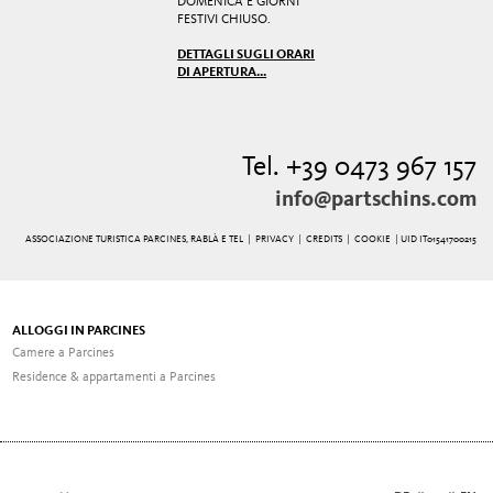
DOMENICA E GIORNI
FESTIVI CHIUSO.
DETTAGLI SUGLI ORARI
DI APERTURA...
Tel. +39 0473 967 157
info@partschins.com
ASSOCIAZIONE TURISTICA PARCINES, RABLÀ E TEL |
PRIVACY
|
CREDITS
|
COOKIE
| UID IT01541700215
ALLOGGI IN PARCINES
Camere a Parcines
Residence & appartamenti a Parcines