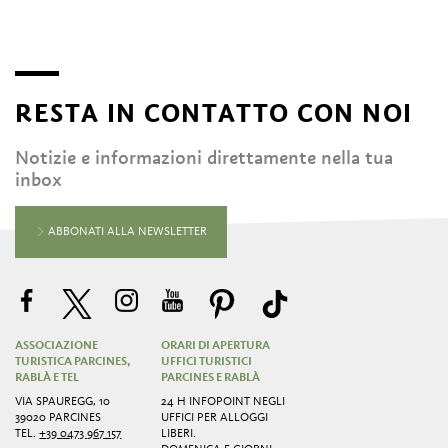
RESTA IN CONTATTO CON NOI
Notizie e informazioni direttamente nella tua
inbox
ABBONATI ALLA NEWSLETTER
ASSOCIAZIONE
ORARI DI APERTURA
TURISTICA PARCINES,
UFFICI TURISTICI
RABLÀ E TEL
PARCINES E RABLÀ
VIA SPAUREGG, 10
24 H INFOPOINT NEGLI
39020 PARCINES
UFFICI PER ALLOGGI
TEL.
+39 0473 967 157
LIBERI.