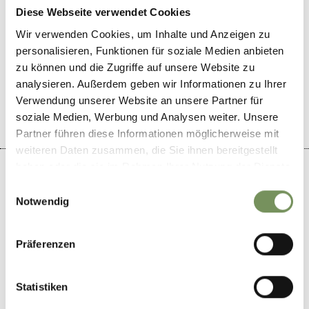
Diese Webseite verwendet Cookies
Wir verwenden Cookies, um Inhalte und Anzeigen zu
personalisieren, Funktionen für soziale Medien anbieten
zu können und die Zugriffe auf unsere Website zu
IL CONTENUTO VI È STATO UTILE?
SÌ
NO
analysieren. Außerdem geben wir Informationen zu Ihrer
Verwendung unserer Website an unsere Partner für
soziale Medien, Werbung und Analysen weiter. Unsere
Partner führen diese Informationen möglicherweise mit
weiteren Daten zusammen, die Sie ihnen bereitgestellt
haben oder die sie im Rahmen Ihrer Nutzung der Dienste
gesammelt haben.
Einwilligungsauswahl
Notwendig
+
−
Präferenzen
Statistiken