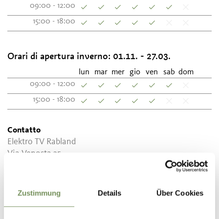
09:00 - 12:00
15:00 - 18:00
Orari di apertura inverno:
01.11. - 27.03.
lun
mar
mer
gio
ven
sab
dom
09:00 - 12:00
15:00 - 18:00
Contatto
Elektro TV Rabland
Via Venosta 35
39020
Parcines-Rablà
info@elektro-tv-rabland.it
Zustimmung
Details
Über Cookies
www.elektro-tv-rabland.com
T
+39 0473 967548