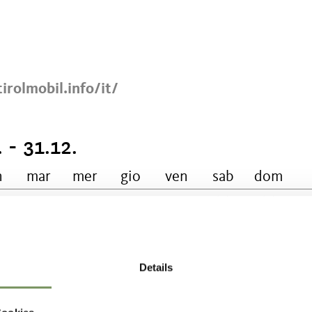
irolmobil.info/it/
 - 31.12.
n
mar
mer
gio
ven
sab
dom
Details