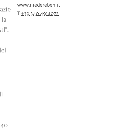
www.niedereben.it
azie
T
+39 340 4914072
 la
tl".
del
di
340