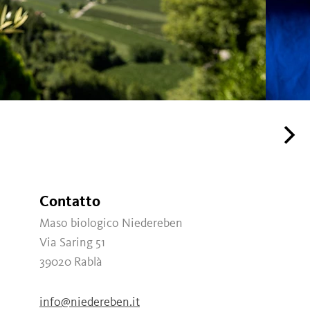
Contatto
Maso biologico Niedereben
Via Saring 51
39020
Rablà
info@niedereben.it