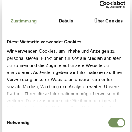
18:30 - 23:00
Contatto
Zustimmung
Details
Über Cookies
Ristorante Bad Egart Onkel Taa
Via Stazione 17
39020
Parcines / Tel
Diese Webseite verwendet Cookies
Wir verwenden Cookies, um Inhalte und Anzeigen zu
restaurant@onkeltaa.com
personalisieren, Funktionen für soziale Medien anbieten
www.onkeltaa.com
zu können und die Zugriffe auf unsere Website zu
T
+39 0473 967342
analysieren. Außerdem geben wir Informationen zu Ihrer
Verwendung unserer Website an unsere Partner für
soziale Medien, Werbung und Analysen weiter. Unsere
Partner führen diese Informationen möglicherweise mit
weiteren Daten zusammen, die Sie ihnen bereitgestellt
IL CONTENUTO VI È STATO UTILE?
haben oder die sie im Rahmen Ihrer Nutzung der Dienste
SÌ
NO
gesammelt haben.
Einwilligungsauswahl
Notwendig