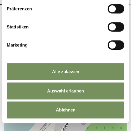
Präferenzen
Statistiken
+
−
Marketing
Alle zulassen
Auswahl erlauben
Ablehnen