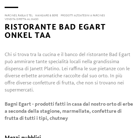
PARCINES, RABLA E TEL
MANGIARE & BERE
PRODOTTI ALTOATESINI A PARCINES
VENDITA DIRETTA AL MASO
RISTORANTE BAD EGART
ONKEL TAA
Chi si trova tra la cucina e il banco del ristorante Bad Egart
può ammirare tante specialità locali nella grandissima
dispensa di Janett Platino. Lei raffina le sue pietanze con le
diverse erbette aromatiche raccolte dal suo orto. In più
offre diverse confetture di frutta, che non si trovano nei
supermercati.
Bagni Egart - prodotti fatti in casa dal nostro orto di erbe
a seconda della stagione, marmellate, confetture di
frutta di tutti i tipi, chutney
Mezzi pubblici