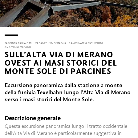
PARCINES, RABLA E TEL
VACANZE IN MONTAGNA
CAMMINATE & ESCURSIONI
ALTA VIA DI MERANO
SULL’ALTA VIA DI MERANO
OVEST AI MASI STORICI DEL
MONTE SOLE DI PARCINES
Escursione panoramica dalla stazione a monte
della funivia Texelbahn lungo l’Alta Via di Merano
verso i masi storici del Monte Sole.
Descrizione generale
Questa escursione panoramica lungo il tratto occidentale
dell’Alta Via di Merano è particolarmente suggestiva in