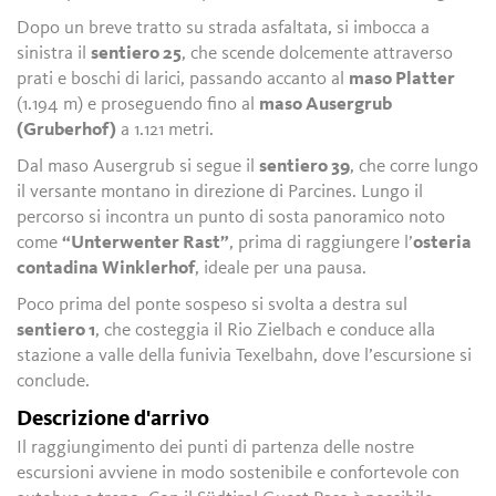
Dopo un breve tratto su strada asfaltata, si imbocca a
sinistra il
sentiero 25
, che scende dolcemente attraverso
prati e boschi di larici, passando accanto al
maso Platter
(1.194 m) e proseguendo fino al
maso Ausergrub
(Gruberhof)
a 1.121 metri.
Dal maso Ausergrub si segue il
sentiero 39
, che corre lungo
il versante montano in direzione di Parcines. Lungo il
percorso si incontra un punto di sosta panoramico noto
come
“Unterwenter Rast”
, prima di raggiungere l’
osteria
contadina Winklerhof
, ideale per una pausa.
Poco prima del ponte sospeso si svolta a destra sul
sentiero 1
, che costeggia il Rio Zielbach e conduce alla
stazione a valle della funivia Texelbahn, dove l’escursione si
conclude.
Descrizione d'arrivo
Il raggiungimento dei punti di partenza delle nostre
escursioni avviene in modo sostenibile e confortevole con