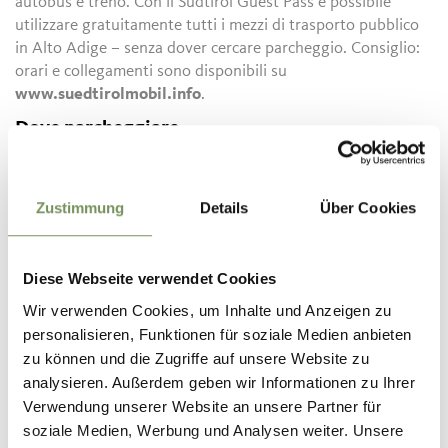
autobus e treno. Con il Südtirol Guest Pass è possibile
utilizzare gratuitamente tutti i mezzi di trasporto pubblico
in Alto Adige – senza dover cercare parcheggio. Consiglio:
orari e collegamenti sono disponibili su
www.suedtirolmobil.info
.
Dove parcheggiare
A Parcines i parcheggi sono limitati. Per tutelare l’area di
svago e rispettare l’ambiente, consigliamo di utilizzare i
mezzi pubblici. Grazie per il vostro contributo!
Zustimmung
Details
Über Cookies
Mezzi pubblici
Ricerca orari: https://www.suedtirolmobil.info/it/
Diese Webseite verwendet Cookies
Wir verwenden Cookies, um Inhalte und Anzeigen zu
Informazioni
personalisieren, Funktionen für soziale Medien anbieten
Stato
aperto
zu können und die Zugriffe auf unsere Website zu
Durata
2:35 h
analysieren. Außerdem geben wir Informationen zu Ihrer
Lunghezza
6,2 km
Verwendung unserer Website an unsere Partner für
Difficoltà
media
soziale Medien, Werbung und Analysen weiter. Unsere
Dislivello salita
170 hm