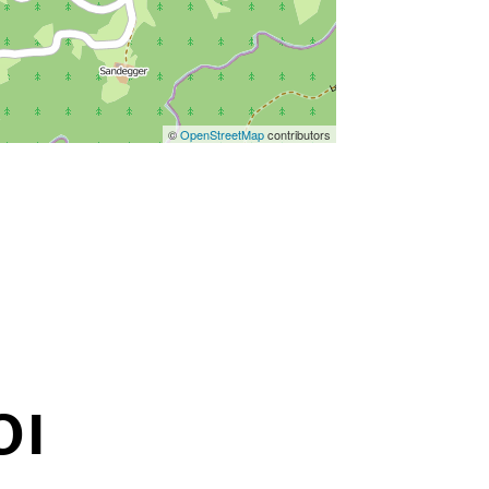
©
OpenStreetMap
contributors
OI