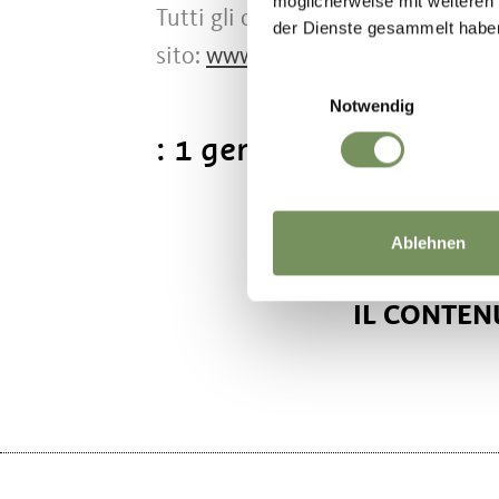
möglicherweise mit weiteren
Tutti gli orari e ulteriori informa
der Dienste gesammelt habe
sito:
www.altoadigemobilita.info
Einwilligungsauswahl
Notwendig
: 1 gennaio - 1 dicembr
Ablehnen
IL CONTENU