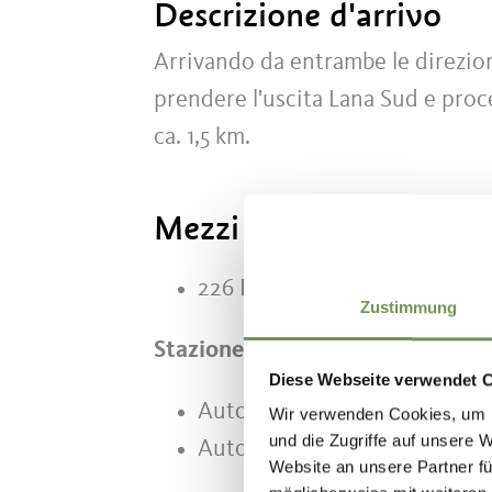
Descrizione d'arrivo
Arrivando da entrambe le direzio
prendere l'uscita Lana Sud e proc
ca. 1,5 km.
Mezzi pubblici
226 Funivia Postal-Verano
Zustimmung
Stazione a valle a Postal:
Diese Webseite verwendet 
Autolinea 201 „Bolzano - Me
Wir verwenden Cookies, um I
und die Zugriffe auf unsere 
Autolinea 215 „Lana - Postal 
Website an unsere Partner fü