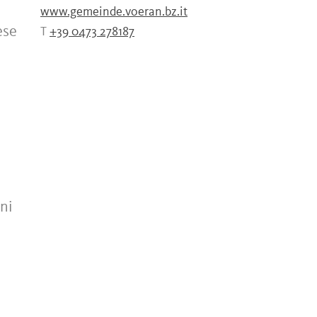
www.gemeinde.voeran.bz.it
ese
T
+39 0473 278187
gni