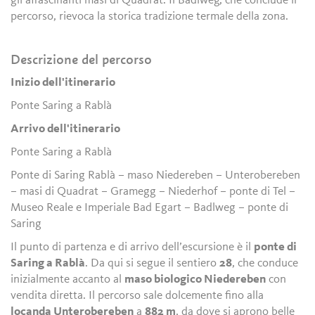
gli affascinanti masi di Quadrat. Il Badlweg, che conclude il
percorso, rievoca la storica tradizione termale della zona.
Descrizione del percorso
Inizio dell'itinerario
Ponte Saring a Rablà
Arrivo dell'itinerario
Ponte Saring a Rablà
Ponte di Saring Rablà – maso Niedereben – Unterobereben
– masi di Quadrat – Gramegg – Niederhof – ponte di Tel –
Museo Reale e Imperiale Bad Egart – Badlweg – ponte di
Saring
Il punto di partenza e di arrivo dell’escursione è il
ponte di
Saring a Rablà
. Da qui si segue il sentiero
28
, che conduce
inizialmente accanto al
maso biologico Niedereben
con
vendita diretta. Il percorso sale dolcemente fino alla
locanda Unterobereben
a
882 m
, da dove si aprono belle