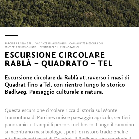
PARCINES, RABLA E TEL
VACANZE IN MONTAGNA
CAMMINATE & ESCURSIONI
SENTIERI ESCURSIONISTICI
SENTIERI FACILI E PANORAMICI
ESCURSIONE CIRCOLARE
RABLÀ – QUADRATO – TEL
Escursione circolare da Rablà attraverso i masi di
Quadrat fino a Tel, con rientro lungo lo storico
Badlweg. Paesaggio culturale e natura.
Questa escursione circolare ricca di storia sul Monte
Tramontana di Parcines unisce paesaggio agricolo, sentieri
panoramici e tranquilli percorsi nel bosco. Lungo il cammino
si incontrano masi biologici, punti di ristoro tradizionali e