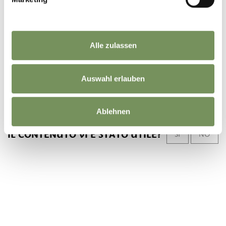
Tourismusverein
Partschins, Rabland und
Töll
Spaureggstr. 10
Alle zulassen
39020 Partschins
info@partschins.com
Auswahl erlauben
Ablehnen
IL CONTENUTO VI È STATO UTILE?
SÌ
NO