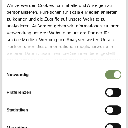
Wir verwenden Cookies, um Inhalte und Anzeigen zu
Luoghi di interesse:
personalisieren, Funktionen für soziale Medien anbieten
-Storici masi Quadrat: maso Unterbrunn, maso Oberbrunn,
zu können und die Zugriffe auf unsere Website zu
maso Niederweg, maso Mitterhof
analysieren. Außerdem geben wir Informationen zu Ihrer
-Museo K.U.K. Bagni Egart
Verwendung unserer Website an unsere Partner für
soziale Medien, Werbung und Analysen weiter. Unsere
Partner führen diese Informationen möglicherweise mit
Informazioni
weiteren Daten zusammen, die Sie ihnen bereitgestellt
Stato
aperto
haben oder die sie im Rahmen Ihrer Nutzung der Dienste
Durata
3:05 h
gesammelt haben.
Lunghezza
9 km
Einwilligungsauswahl
Notwendig
Difficoltà
media
Dislivello salita
458 hm
Dislivello discesa
458 hm
Präferenzen
Punto più alto
882 m
Statistiken
SCARICA DATI GPX
Marketing