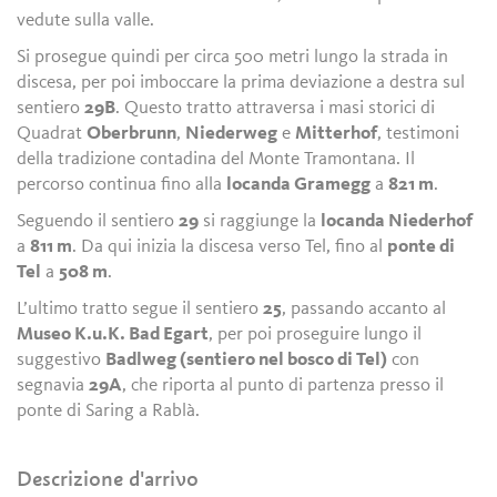
vedute sulla valle.
Si prosegue quindi per circa 500 metri lungo la strada in
discesa, per poi imboccare la prima deviazione a destra sul
sentiero
29B
. Questo tratto attraversa i masi storici di
Quadrat
Oberbrunn
,
Niederweg
e
Mitterhof
, testimoni
della tradizione contadina del Monte Tramontana. Il
percorso continua fino alla
locanda Gramegg
a
821 m
.
Seguendo il sentiero
29
si raggiunge la
locanda Niederhof
a
811 m
. Da qui inizia la discesa verso Tel, fino al
ponte di
Tel
a
508 m
.
L’ultimo tratto segue il sentiero
25
, passando accanto al
Museo K.u.K. Bad Egart
, per poi proseguire lungo il
suggestivo
Badlweg (sentiero nel bosco di Tel)
con
segnavia
29A
, che riporta al punto di partenza presso il
ponte di Saring a Rablà.
Descrizione d'arrivo