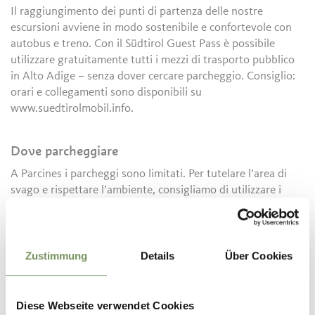
Il raggiungimento dei punti di partenza delle nostre
escursioni avviene in modo sostenibile e confortevole con
autobus e treno. Con il Südtirol Guest Pass è possibile
utilizzare gratuitamente tutti i mezzi di trasporto pubblico
in Alto Adige – senza dover cercare parcheggio. Consiglio:
orari e collegamenti sono disponibili su
www.suedtirolmobil.info.
Dove parcheggiare
A Parcines i parcheggi sono limitati. Per tutelare l’area di
svago e rispettare l’ambiente, consigliamo di utilizzare i
mezzi pubblici. Grazie per il vostro contributo!
Mezzi pubblici
Zustimmung
Details
Über Cookies
Ricerca orari: https://www.suedtirolmobil.info/it/
Diese Webseite verwendet Cookies
Suggerimenti dell'autore