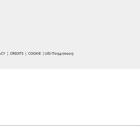
ACY
|
CREDITS
|
COOKIE
| UID IT01541700215