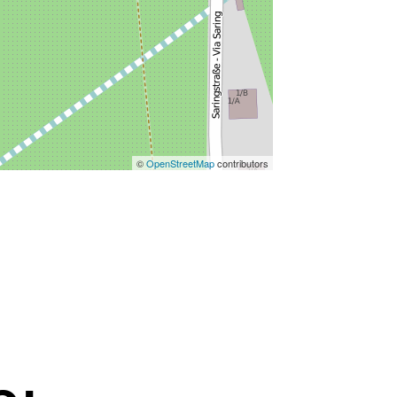
©
OpenStreetMap
contributors