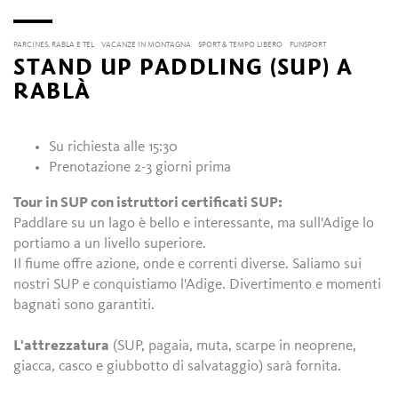
PARCINES, RABLA E TEL
VACANZE IN MONTAGNA
SPORT & TEMPO LIBERO
FUNSPORT
STAND UP PADDLING (SUP) A
RABLÀ
Su richiesta alle 15:30
Prenotazione 2-3 giorni prima
Tour in SUP con istruttori certificati SUP:
Paddlare su un lago è bello e interessante, ma sull'Adige lo
portiamo a un livello superiore.
Il fiume offre azione, onde e correnti diverse. Saliamo sui
nostri SUP e conquistiamo l'Adige. Divertimento e momenti
bagnati sono garantiti.
L'attrezzatura
(SUP, pagaia, muta, scarpe in neoprene,
giacca, casco e giubbotto di salvataggio) sarà fornita.