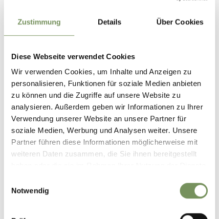
Zustimmung
Details
Über Cookies
Descrizione d'arrivo
La nostra Base Rafting si trova 10 Km ad Ovest di
Merano, 100 mt. prima della seggiovia che porta a Rio
Diese Webseite verwendet Cookies
Lagundo/Aschbach ed è situata sulla riva sinistra
Wir verwenden Cookies, um Inhalte und Anzeigen zu
(orografica) del fiume, direttamente sulla pista ciclabile
personalisieren, Funktionen für soziale Medien anbieten
della Val Venosta. La base è raggiungibile in macchina ed
zu können und die Zugriffe auf unsere Website zu
è dotata di parcheggio.
analysieren. Außerdem geben wir Informationen zu Ihrer
Verwendung unserer Website an unsere Partner für
Trasporto pubblico
soziale Medien, Werbung und Analysen weiter. Unsere
Collegamento Treno 250 da Merano/Malles a Rablà.
Partner führen diese Informationen möglicherweise mit
weiteren Daten zusammen, die Sie ihnen bereitgestellt
Orari di apertura:
haben oder die sie im Rahmen Ihrer Nutzung der Dienste
10.05. - 20.09.
gesammelt haben.
Einwilligungsauswahl
lun
mar
mer
gio
ven
sab
dom
Notwendig
10:00 - 17:00