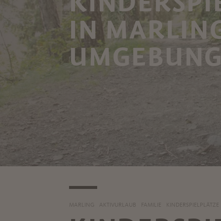
KINDERSPI
IN MARLIN
UMGEBUN
MARLING
AKTIVURLAUB
FAMILIE
KINDERSPIELPLÄTZE