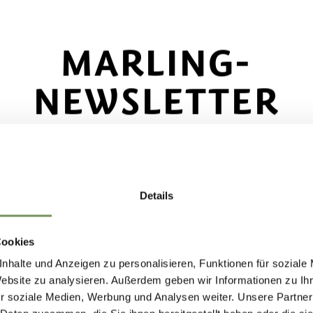
@marling.info
marling.info
MARLING-
MEHR LESEN
NEWSLETTER
ecke das Beste von Marling!
🌄
Details
e dich jetzt für unseren Newsletter an und sei d
e, der über exklusive Angebote, besondere
Cookies
nstaltungen und versteckte Tipps für den nächs
nhalte und Anzeigen zu personalisieren, Funktionen für soziale
ch in Marling informiert wird!
Website zu analysieren. Außerdem geben wir Informationen zu I
r soziale Medien, Werbung und Analysen weiter. Unsere Partner