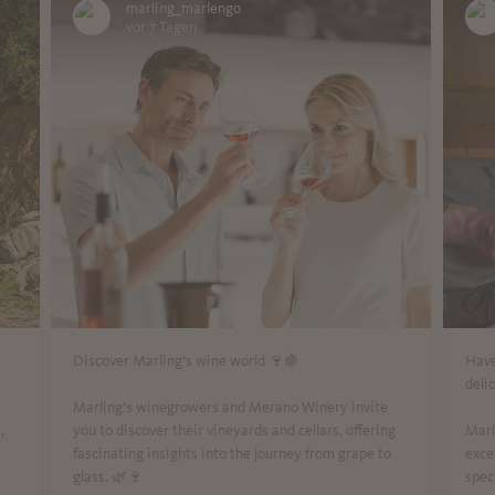
marling_marlengo
vor 7 Tagen
Discover Marling’s wine world 🍷🍇
Have
deli
Marling’s winegrowers and Merano Winery invite
,
you to discover their vineyards and cellars, offering
Marl
fascinating insights into the journey from grape to
exce
glass. 🌿🍷
spec