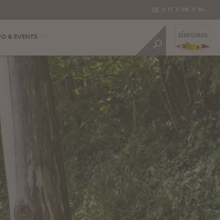
DE
//
IT
//
EN
//
NL
FO & EVENTS