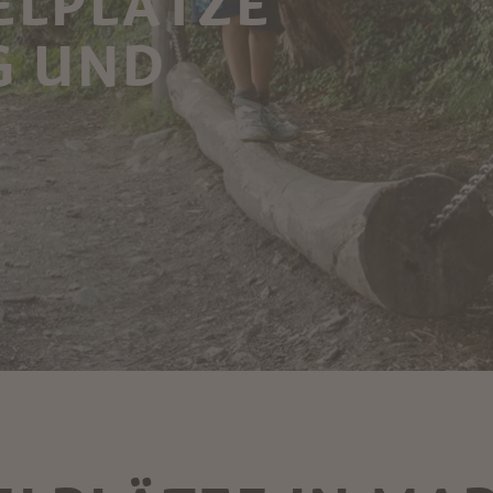
ELPLÄTZE
G UND
G