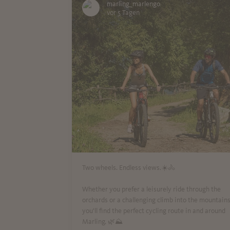
marling_marlengo
vor 5 Tagen
Two wheels. Endless views.☀️🚴
Whether you prefer a leisurely ride through the
orchards or a challenging climb into the mountains
you'll find the perfect cycling route in and around
Marling. 🌿⛰️