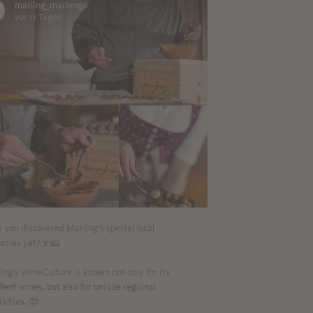
marling_marlengo
vor 11 Tagen
 you discovered Marling’s special local
cacies yet?🍷🧀
ing’s WineCulture is known not only for its
llent wines, but also for unique regional
ialties. 😍