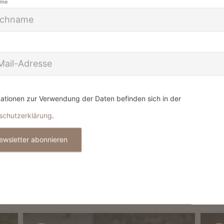
einen Traumurlaub
ame
EISE
ationen zur Verwendung der Daten befinden sich in der
schutzerklärung
.
ewsletter abonnieren
 AUF SOCIAL MED