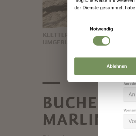
möglicherweise mit weiteren
👉 J
der Dienste gesammelt habe
sch
Einwilligungsauswahl
Notwendig
KLETTERN IN MERAN UND
UMGEBUNG
UNTERWEGS IN LUFTIGEN
Dein
HÖHEN
Ablehnen
Anrede
BUCHEN SI
Vorna
MARLING