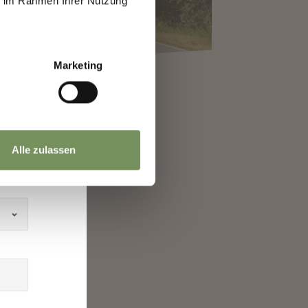
ie im Rahmen Ihrer Nutzung
h
Marketing
UNTAINBIKEN UND
NUSSRADFAHREN
ARLING AUF ZWEI RÄDERN
NTDECKEN
Alle zulassen
IN