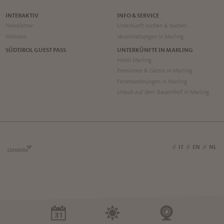
INTERAKTIV
INFO & SERVICE
Newsletter
Unterkunft suchen & buchen
Webcam
Veranstaltungen in Marling
SÜDTIROL GUEST PASS
UNTERKÜNFTE IN MARLING
Hotel Marling
Pensionen & Garnis in Marling
Ferienwohnungen in Marling
Urlaub auf dem Bauernhof in Marling
DE
//
IT
//
EN
//
NL