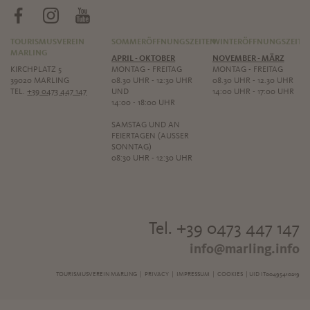
TOURISMUSVEREIN
SOMMERÖFFNUNGSZEITEN
WINTERÖFFNUNGSZEITE
MARLING
APRIL - OKTOBER
NOVEMBER - MÄRZ
KIRCHPLATZ 5
MONTAG - FREITAG
MONTAG - FREITAG
39020 MARLING
08.30 UHR - 12:30 UHR
08.30 UHR - 12.30 UHR
TEL.
+39 0473 447 147
UND
14:00 UHR - 17:00 UHR
14:00 - 18:00 UHR
SAMSTAG UND AN
FEIERTAGEN (AUSSER S
ONNTAG)
08:30 UHR - 12:30 UHR
Tel. +39 0473 447 147
info@marling.info
TOURISMUSVEREIN MARLING |
PRIVACY
|
IMPRESSUM
|
COOKIES
| UID IT00495410219