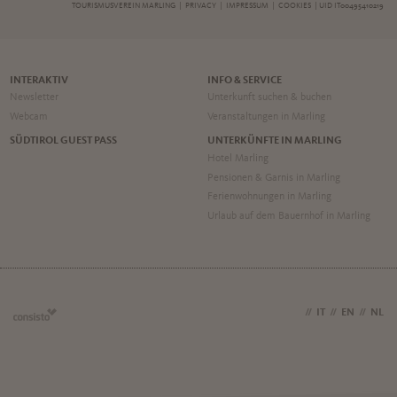
TOURISMUSVEREIN MARLING |
PRIVACY
|
IMPRESSUM
|
COOKIES
| UID IT00495410219
INTERAKTIV
INFO & SERVICE
Newsletter
Unterkunft suchen & buchen
Webcam
Veranstaltungen in Marling
SÜDTIROL GUEST PASS
UNTERKÜNFTE IN MARLING
Hotel Marling
Pensionen & Garnis in Marling
Ferienwohnungen in Marling
Urlaub auf dem Bauernhof in Marling
DE
//
IT
//
EN
//
NL