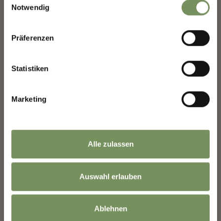
Notwendig
Anrede
Präferenzen
Statistiken
Vorname
Marketing
Nachname
Alle zulassen
E-Mail
URLAUB AUF DEM BAUERNHOF
Auswahl erlauben
KRUMERHOF
Hauptstr. 3 39020 Marling
Informationen zur Verwendung der Daten
peter@mairhofer.org
Ablehnen
befinden sich in der
Datenschutzerklärung
.
Tel.
+39 0473 447106