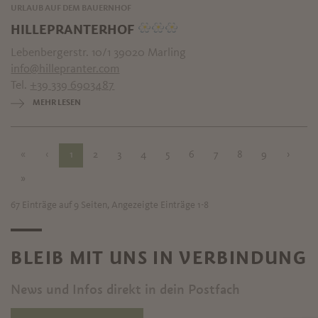
URLAUB AUF DEM BAUERNHOF
HILLEPRANTERHOF
Lebenbergerstr. 10/1 39020 Marling
info@hillepranter.com
Tel.
+39 339 6903487
MEHR LESEN
«
‹
1
2
3
4
5
6
7
8
9
›
»
67 Einträge auf 9 Seiten, Angezeigte Einträge 1-8
BLEIB MIT UNS IN VERBINDUNG
News und Infos direkt in dein Postfach