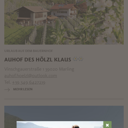
URLAUB AUF DEM BAUERNHOF
AUHOF DES HÖLZL KLAUS
Vinschgauerstraße 1 39020 Marling
auhof.hoelzl@outlook.com
Tel.
+39 349 6427219
MEHR LESEN
✖