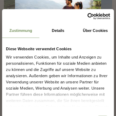
Zustimmung
Details
Über Cookies
MARLING-NEWSLETTER
Diese Webseite verwendet Cookies
Entdecke das Beste von Marling!
🌄
Wir verwenden Cookies, um Inhalte und Anzeigen zu
personalisieren, Funktionen für soziale Medien anbieten
Melde dich jetzt für unseren Newsletter an und sei
B&B AND APPARTMENTS
zu können und die Zugriffe auf unsere Website zu
der Erste, der über exklusive Angebote, besondere
HAUS SONNEGG
Veranstaltungen und versteckte Tipps für den
analysieren. Außerdem geben wir Informationen zu Ihrer
nächsten Besuch in Marling informiert wird!
Verwendung unserer Website an unsere Partner für
Lebenbergerstr. 7 39020 Marling
soziale Medien, Werbung und Analysen weiter. Unsere
👉 Jetzt anmelden und
deinen Urlaub in Marling
info@sonnegg.it
noch schöner machen!
Partner führen diese Informationen möglicherweise mit
Tel.
+39 0473 447047
weiteren Daten zusammen, die Sie ihnen bereitgestellt
MEHR LESEN
haben oder die sie im Rahmen Ihrer Nutzung der Dienste
Deine Daten sind bei uns sicher. Jederzeit abmeldbar.
gesammelt haben.
Einwilligungsauswahl