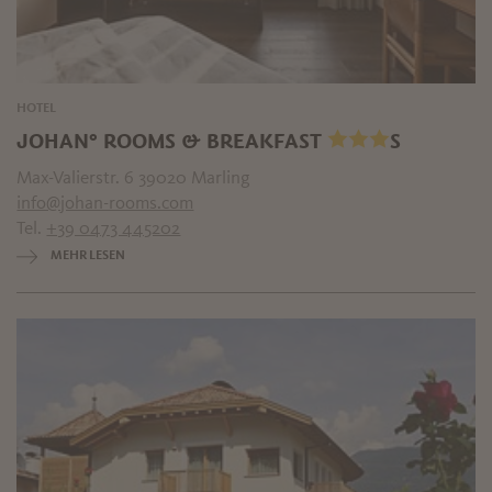
HOTEL
JOHAN° ROOMS & BREAKFAST
S
Max-Valierstr. 6 39020 Marling
info@johan-rooms.com
Tel.
+39 0473 445202
MEHR LESEN