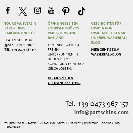
TOURISMUSVEREIN
ÖFFNUNGSZEITEN
GESCHICHTEN FÜR
PARTSCHINS,
TOURISMUSBÜROS
INSIDER VON
RABLAND UND TÖLL
PARTSCHINS UND
INSIDERN ... LESEN SIE
RABLAND
UNSEREN WASSERFALL-
SPAUREGGSTR. 10
BLOG
39020 PARTSCHINS
24H-INFOPOINT ZU
TEL.
+39 0473 967 157
FREIEN
HIER GEHT'S ZUM
UNTERKÜNFTEN IN
WASSERFALL-BLOG
BEIDEN BÜROS.
SONN- UND FEIERTAGE
GESCHLOSSEN.
DETAILS ZU DEN
ÖFFNUNGSZEITEN...
Tel. +39 0473 967 157
info@partschins.com
TOURISMUSVEREIN PARTSCHINS, RABLAND UND TÖLL |
PRIVACY
|
IMPRESSUM
|
COOKIES
| UID
IT01541700215