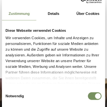
Übrigens: Wenn du meinst, Törggelen kommt von Torkeln,
dann magst du manches mal richtig liegen, angesichts der
Zustimmung
Details
Über Cookies
vielen Lokale, in denen wunderbare Tropfen ausgeschenkt
werden - aber nein: Törggelen kommt vom Lateinischen
"torquere" und bedeutet, winden, pressen und drehen.
Diese Webseite verwendet Cookies
Gemeint ist damit das Pressen der Maische nach der
Weintraubenernte, wie es zu früheren Zeiten gebräuchlich
Wir verwenden Cookies, um Inhalte und Anzeigen zu
war.
personalisieren, Funktionen für soziale Medien anbieten
zu können und die Zugriffe auf unsere Website zu
ANNA GÖTSCH | 07.10.2021
analysieren. Außerdem geben wir Informationen zu Ihrer
Verwendung unserer Website an unsere Partner für
soziale Medien, Werbung und Analysen weiter. Unsere
Partner führen diese Informationen möglicherweise mit
weiteren Daten zusammen, die Sie ihnen bereitgestellt
haben oder die sie im Rahmen Ihrer Nutzung der Dienste
gesammelt haben.
Einwilligungsauswahl
Notwendig