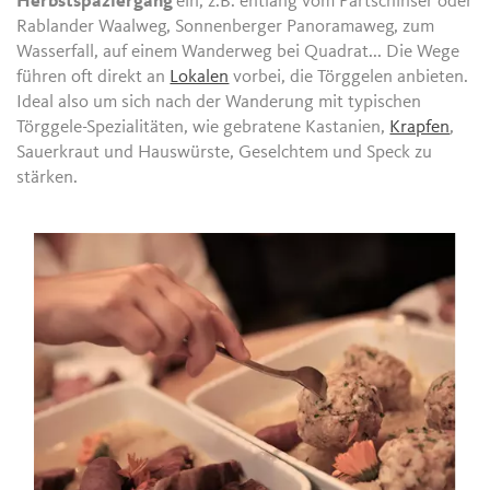
Herbstspaziergang
ein, z.B. entlang vom Partschinser oder
Rablander Waalweg, Sonnenberger Panoramaweg, zum
Wasserfall, auf einem Wanderweg bei Quadrat... Die Wege
führen oft direkt an
Lokalen
vorbei, die Törggelen anbieten.
Ideal also um sich nach der Wanderung mit typischen
Törggele-Spezialitäten, wie gebratene Kastanien,
Krapfen
,
Sauerkraut und Hauswürste, Geselchtem und Speck zu
stärken.