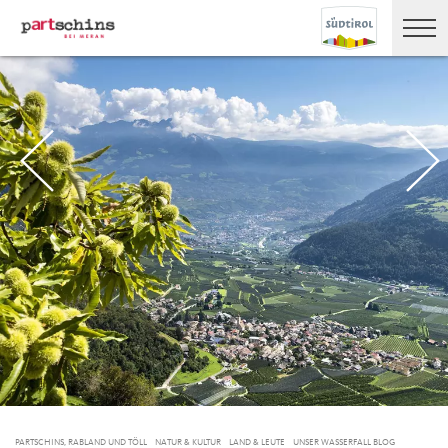
PARTSCHINS, RABLAND UND TÖLL
NATUR & KULTUR
LAND & LEUTE
UNSER WASSERFALL BLOG