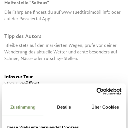
Haltestelle "Saltaus"
Die Fahrpläne findest du auf www.suedtirolmobil.info oder
auf der Passeiertal App!
Tipp des Autors
Bleibe stets auf den markierten Wegen, prüfe vor deiner
Wanderung das aktuelle Wetter und achte besonders auf
Schnee, Nässe oder rutschige Stellen.
Infos zur Tour
Status
geöffnet
Dauer
2:00 h
Länge
5,5 km
Schwierigkeit
leicht
Zustimmung
Details
Über Cookies
Höhenmeter bergauf
209 hm
Höhenmeter bergab
Diese Webseite verwendet Cookies