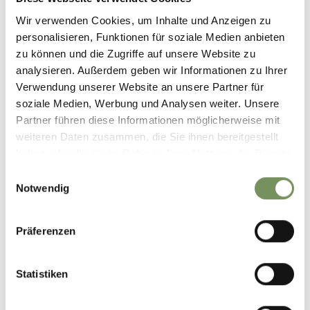
209 hm
Wir verwenden Cookies, um Inhalte und Anzeigen zu
Höchster Punkt
666 m
personalisieren, Funktionen für soziale Medien anbieten
zu können und die Zugriffe auf unsere Website zu
analysieren. Außerdem geben wir Informationen zu Ihrer
Verwendung unserer Website an unsere Partner für
GPX-DATEN DOWNLOADEN
soziale Medien, Werbung und Analysen weiter. Unsere
Tourismusverein
Partner führen diese Informationen möglicherweise mit
Passeiertal
weiteren Daten zusammen, die Sie ihnen bereitgestellt
Passeirer Straße 40
haben oder die sie im Rahmen Ihrer Nutzung der Dienste
39015 St. Leonhard in
gesammelt haben.
Einwilligungsauswahl
Passeier
Notwendig
info@passeiertal.it
Präferenzen
Statistiken
WAR DER INHALT FÜR DICH HILFREICH?